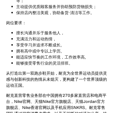
等；
主动提供优质顾客服务并协助预防货物损失；
保持店内整洁美观，协助备货·清洁等工作。
岗位要求：
擅长沟通并乐于服务他人，
充满活力和运动热情，
享受学习并追求不断成长,
拥有高中或中专以上学历,
能适应快节奏的工作环境，工作效率高,
能够接受零售行业的灵活排班。
从打造出第一双跑步鞋开始，耐克为全世界运动员提供灵
感与创新科技的热情从未熄灭，更构建了一个世界顶级的
运动王国。
耐克直营零售业务部在中国拥有270多家直营店和电商平
台，Nike官网、天猫Nike官方旗舰店、天猫Jordan官方
旗舰店、Nike香港官网以及手机应用SNKRS。耐克零售