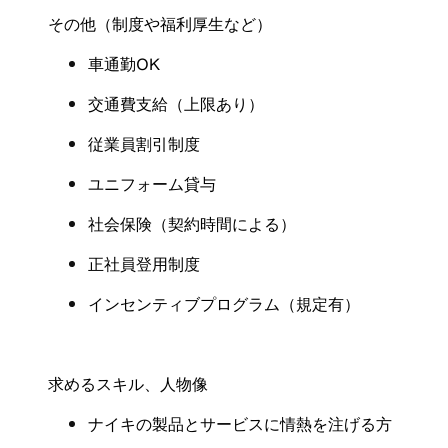
その他（制度や福利厚生など）
車通勤OK
交通費支給（上限あり）
従業員割引制度
ユニフォーム貸与
社会保険
（
契約時間による
）
正社員登用制度
インセンティブプログラム（規定有
）
求めるスキル、人物像
ナイキの製品とサービスに情熱を注げる方