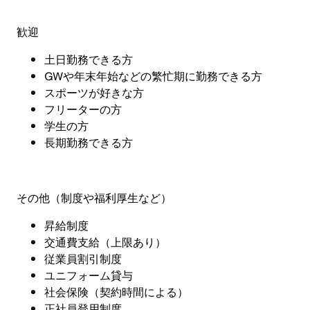
歓迎
土日勤務できる方
GW
や年末年始などの繁忙期に勤務できる方
スポーツが好きな方
フリーターの方
学生の方
長期勤務できる方
その他（制度や福利厚生など
）
昇給制度
交通費支給（上限あり）
従業員割引制度
ユニフォーム貸与
社会保険
（
契約時間による
）
正社員登用制度