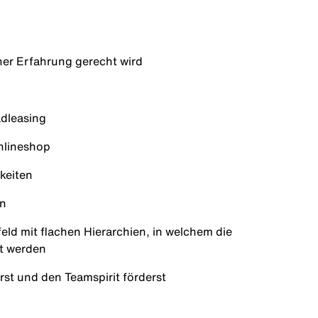
iner Erfahrung gerecht wird
g
adleasing
Onlineshop
keiten
en
ld mit flachen Hierarchien, in welchem die
ebt werden
rst und den Teamspirit förderst