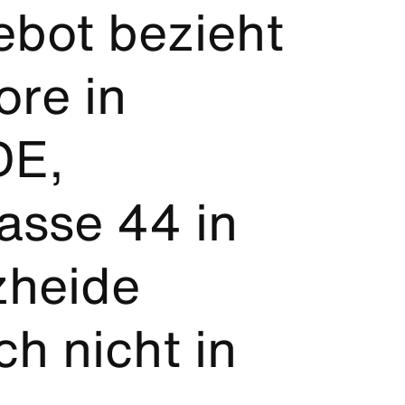
bot bezieht
ore in
E,
asse 44 in
zheide
ch nicht in