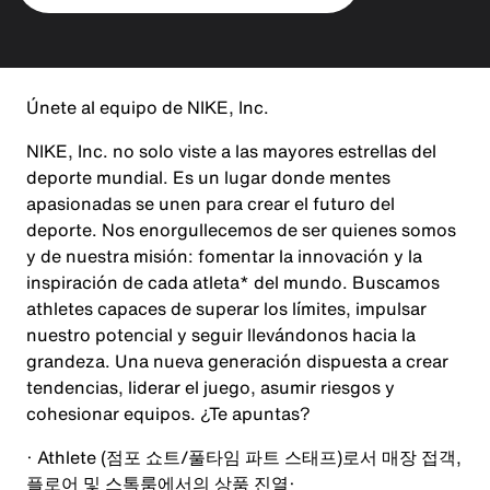
Únete al equipo de NIKE, Inc.
NIKE, Inc. no solo viste a las mayores estrellas del
deporte mundial. Es un lugar donde mentes
apasionadas se unen para crear el futuro del
deporte. Nos enorgullecemos de ser quienes somos
y de nuestra misión: fomentar la innovación y la
inspiración de cada atleta* del mundo. Buscamos
athletes capaces de superar los límites, impulsar
nuestro potencial y seguir llevándonos hacia la
grandeza. Una nueva generación dispuesta a crear
tendencias, liderar el juego, asumir riesgos y
cohesionar equipos. ¿Te apuntas?
· Athlete (
점포 쇼트
/
풀타임 파트 스태프
)
로서 매장 접객
,
플로어 및 스톡룸에서의 상품 진열
·