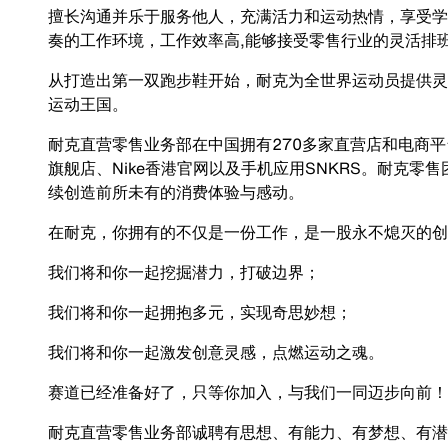
擅长沟通并乐于服务他人，充满活力和运动热情，享受学
奏的工作环境，工作效率高,能够接受零售行业的灵活排
从打造出第一双跑步鞋开始，耐克为全世界运动员提供灵
运动王国。
耐克直营零售业务部在中国拥有270多家直营店和电商平台，
旗舰店、Nike香港官网以及手机应用SNKRS。耐克
续创造前所未有的消费体验与感动。
在耐克，你拥有的不仅是一份工作，是一股永不熄灭的创
我们将和你一起挖掘潜力，打破边界；
我们将和你一起拥抱多元，实现奇思妙想；
我们将和你一起激发创意灵感，点燃运动之魂。
赛道已经准备好了，只等你加入，与我们一同迈步向前！
耐克直营零售业务部诚聘有思想、有能力、有梦想、有潜