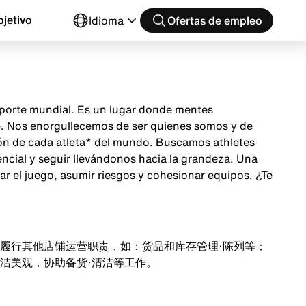
jetivo
Idioma
Ofertas de empleo
 deporte mundial. Es un lugar donde mentes
te. Nos enorgullecemos de ser quienes somos y de
ción de cada atleta* del mundo. Buscamos athletes
encial y seguir llevándonos hacia la grandeza. Una
ar el juego, asumir riesgos y cohesionar equipos. ¿Te
履行其他店铺运营职责，如：货品和库存管理·陈列等；
洁美观，协助备货·清洁等工作。