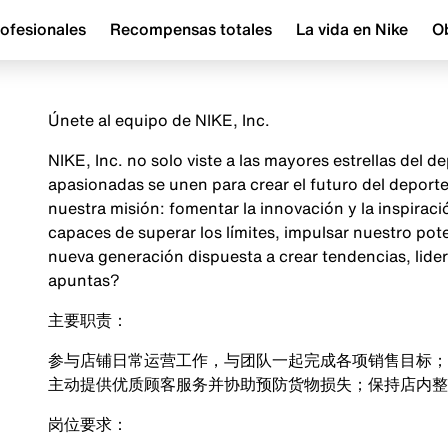
ofesionales
Recompensas totales
La vida en Nike
Ob
Únete al equipo de NIKE, Inc.
NIKE, Inc. no solo viste a las mayores estrellas del
apasionadas se unen para crear el futuro del depor
nuestra misión: fomentar la innovación y la inspira
capaces de superar los límites, impulsar nuestro pot
nueva generación dispuesta a crear tendencias, lider
apuntas?
主要职责：
参与店铺日常运营工作，与团队一起完成各项销售目标；
主动提供优质顾客服务并协助预防货物损失；保持店内整
岗位要求：