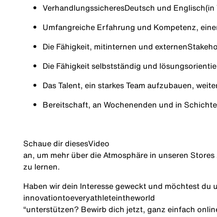
Verhandlungssicheres
Deutsch und Englis
c
h
(in
Umfangreiche Erfahrung und Kompetenz, eine
Die Fähigkeit, mit
internen und externen
Stakeh
Die Fähigkeit selbstständig und lösungsorientie
Das Talent, ein starkes Team aufzubauen, weit
Bereitschaft, an Wochenenden und in Schichte
Schaue dir dieses
Video
an, um mehr über die Atmosphäre in unseren Stores
zu lernen.
Haben wir dein Interesse geweckt und möchtest du u
innovation
to
every
athlete
in
the
world
“
unterstützen? Bewirb dich jetzt, ganz einfach online