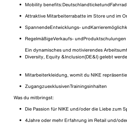
Mobility benefits:
Deutschlandticket
und
Fahrrad
Attraktive Mitarbeiterrabatte im Store und im 
Spannende
Entwicklungs
- und
Karrieremöglichk
Regelmäßige
Verkaufs
- und
Produktschulungen
Ein dynamisches und motivierendes Arbeitsumfe
Diversity
, Equity &
Inclusion
(DE&I) gelebt werd
Mitarbeiterkleidung, womit du NIKE repräsentie
Zugang
zu
exklusiven
Trainingsinhalten
Was du mitbringst
:
Die Passion für NIKE und/oder die Liebe zum S
4
Jahre oder mehr Erfahrung im Retail und/ode