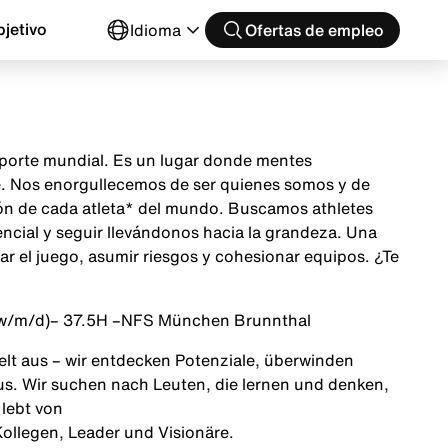
jetivo
Idioma
Ofertas de empleo
 deporte mundial. Es un lugar donde mentes
te. Nos enorgullecemos de ser quienes somos y de
ción de cada atleta* del mundo. Buscamos athletes
encial y seguir llevándonos hacia la grandeza. Una
ar el juego, asumir riesgos y cohesionar equipos. ¿Te
w/m/d)
– 37.5H –
NFS München Brunnthal
Welt aus – wir entdecken Potenziale, überwinden
s. Wir suchen nach Leuten, die lernen und denken,
lebt von
Kollegen, Leader und Visionäre.