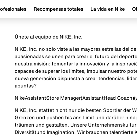
ofesionales
Recompensas totales
La vida en Nike
Ob
Únete al equipo de NIKE, Inc.
NIKE, Inc. no solo viste a las mayores estrellas del
apasionadas se unen para crear el futuro del depor
nuestra misión: fomentar la innovación y la inspira
capaces de superar los límites, impulsar nuestro pot
nueva generación dispuesta a crear tendencias, lider
apuntas?
Nike
Assistant
Store Manager
(
Assistant
Head Coach
)
(
NIKE, Inc. stattet nicht nur die besten Sportler der 
Grenzen und pushen bis ans Limit und darüber hinau
träumen und gestalten. Unsere Unternehmenskultur 
Diversität
und Imagination. Wir brauchen talentierte 