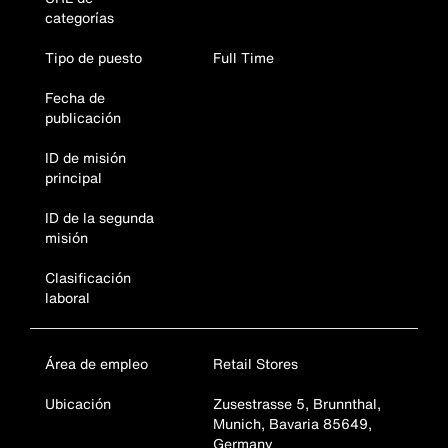
categorías
Tipo de puesto
Full Time
Fecha de
publicación
ID de misión
principal
ID de la segunda
misión
Clasificación
laboral
Área de empleo
Retail Stores
Ubicación
Zusestrasse 5, Brunnthal,
Munich, Bavaria 85649,
Germany