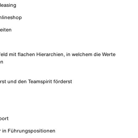
leasing
Onlineshop
eiten
ld mit flachen Hierarchien, in welchem die Werte
en
rst und den Teamspirit förderst
port
r in Führungspositionen