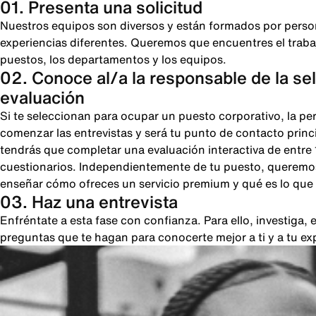
01. Presenta una solicitud
Nuestros equipos son diversos y están formados por perso
experiencias diferentes. Queremos que encuentres el trabajo
puestos, los departamentos y los equipos.
02. Conoce al/a la responsable de la se
evaluación
Si te seleccionan para ocupar un puesto corporativo, la pe
comenzar las entrevistas y será tu punto de contacto princi
tendrás que completar una evaluación interactiva de entre
cuestionarios. Independientemente de tu puesto, queremos
enseñar cómo ofreces un servicio premium y qué es lo que 
03. Haz una entrevista
Enfréntate a esta fase con confianza. Para ello, investiga
preguntas que te hagan para conocerte mejor a ti y a tu ex