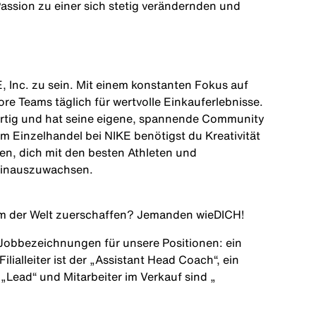
r Passion zu einer sich stetig verändernden und
, Inc. zu sein. Mit einem konstanten Fokus auf
e Teams täglich für wertvolle Einkauferlebnisse.
gartig und hat seine eigene, spannende Community
im Einzelhandel bei NIKE benötigst du Kreativität
en, dich mit den besten Athleten und
 hinauszuwachsen.
m der Welt zu
er
schaffen? Jemanden wie
DICH
!
 Jobbezeichnungen für unsere Positionen: ein
 Filialleiter ist der „Assistant Head Coach“, ein
in „Lead“ und Mitarbeiter im Verkauf sind „