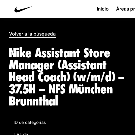
Inicio
Áreas pr
Volver a la búsqueda
Nike Assistant Store
Manager (Assistant
Head Coach) (w/m/d) –
37.5H – NFS München
Brunnthal
ID de categorías
URL de