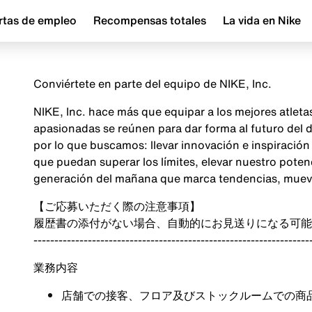
rtas de empleo
Recompensas totales
La vida en Nike
Conviértete en parte del equipo de NIKE, Inc.
NIKE, Inc. hace más que equipar a los mejores atlet
apasionadas se reúnen para dar forma al futuro del
por lo que buscamos: llevar innovación e inspiraci
que puedan superar los límites, elevar nuestro poten
generación del mañana que marca tendencias, mueve 
【ご応募いただく際の注意事項】
履歴書の添付がない場合、自動的にお見送りになる可能
------------------------------------------------------------------
業務内容
店舗での接客、フロア及びストックルームでの商