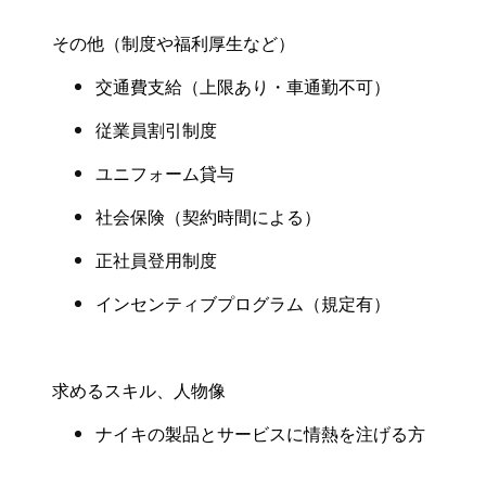
その他（制度や福利厚生など
）
交通費支給（上限あり・
車通勤不可
）
従業員割引制度
ユニフォーム貸与
社会保険
（
契約時間による
）
正社員登用制度
インセンティブプログラム（規定有
）
求めるスキル、人物像
ナイキの製品とサービスに情熱を注げる方