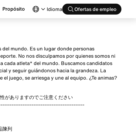
Propósito
Idioma
Ofertas de empleo
as del mundo. Es un lugar donde personas
 deporte. No nos disculpamos por quienes somos ni
ón a cada atleta* del mundo. Buscamos candidatos
cial y seguir guiándonos hacia la grandeza. La
el juego, se arriesga y une al equipo. ¿Te animas?
性がありますのでご注意ください
-----------------------------------------------
品陳列