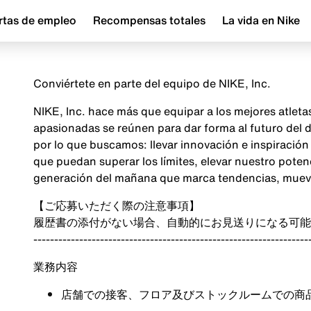
rtas de empleo
Recompensas totales
La vida en Nike
Conviértete en parte del equipo de NIKE, Inc.
NIKE, Inc. hace más que equipar a los mejores atlet
apasionadas se reúnen para dar forma al futuro del
por lo que buscamos: llevar innovación e inspiraci
que puedan superar los límites, elevar nuestro poten
generación del mañana que marca tendencias, mueve 
【ご応募いただく際の注意事項】
履歴書の添付がない場合、自動的にお見送りになる可能
------------------------------------------------------------------
業務内容
店舗での接客、フロア及びストックルームでの商