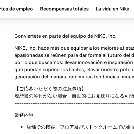
rtas de empleo
Recompensas totales
La vida en Nike
Conviértete en parte del equipo de NIKE, Inc.
NIKE, Inc. hace más que equipar a los mejores atlet
apasionadas se reúnen para dar forma al futuro del
por lo que buscamos: llevar innovación e inspiraci
que puedan superar los límites, elevar nuestro poten
generación del mañana que marca tendencias, mueve 
【ご応募いただく際の注意事項】
履歴書の添付がない場合、自動的にお見送りになる可能
------------------------------------------------------------------
業務内容
店舗での接客、フロア及びストックルームでの商