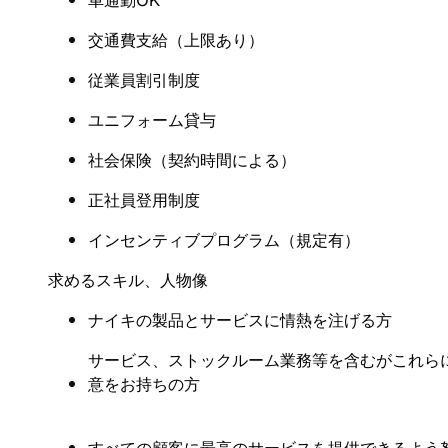
車通勤OK
交通費支給（上限あり）
従業員割引制度
ユニフォーム貸与
社会保険
（
契約時間による
）
正社員登用制度
インセンティブプログラム（規定有
）
求めるスキル、人物像
ナイキの製品とサービスに情熱を注げる方
サービス、ストックルーム業務等を含むがこれら
意をお持ちの方