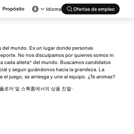
Propósito
Idioma
Ofertas de empleo
as del mundo. Es un lugar donde personas
 deporte. No nos disculpamos por quienes somos ni
ón a cada atleta* del mundo. Buscamos candidatos
cial y seguir guiándonos hacia la grandeza. La
el juego, se arriesga y une al equipo. ¿Te animas?
플로어 및 스톡룸에서의 상품 진열
·