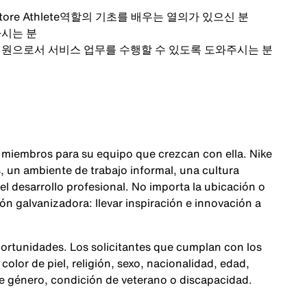
tore Athlete
역할의 기초를 배우는 열의가 있으신 분
하시는 분
팀원으로서 서비스 업무를 수행할 수 있도록 도와주시는 분
 miembros para su equipo que crezcan con ella. Nike
 un ambiente de trabajo informal, una cultura
 el desarrollo profesional. No importa la ubicación o
n galvanizadora: llevar inspiración e innovación a
ortunidades. Los solicitantes que cumplan con los
color de piel, religión, sexo, nacionalidad, edad,
de género, condición de veterano o discapacidad.