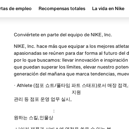
rtas de empleo
Recompensas totales
La vida en Nike
Conviértete en parte del equipo de NIKE, Inc.
NIKE, Inc. hace más que equipar a los mejores atlet
apasionadas se reúnen para dar forma al futuro del
por lo que buscamos: llevar innovación e inspiraci
que puedan superar los límites, elevar nuestro poten
generación del mañana que marca tendencias, mueve 
· Athlete (
점포 쇼트
/
풀타임 파트 스태프
)
로서 매장 접객
,
지원
관리 등 점포 운영 업무 실시
,
:
원하는 스킬
,
인물상