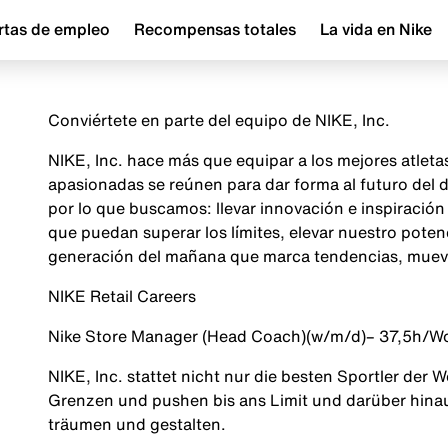
rtas de empleo
Recompensas totales
La vida en Nike
Conviértete en parte del equipo de NIKE, Inc.
NIKE, Inc. hace más que equipar a los mejores atlet
apasionadas se reúnen para dar forma al futuro del
por lo que buscamos: llevar innovación e inspiraci
que puedan superar los límites, elevar nuestro poten
generación del mañana que marca tendencias, mueve 
NIKE Retail Careers
Nike Store Manager (Head Coach)
(w/m/d)
– 37,5h/W
NIKE, Inc. stattet nicht nur die besten Sportler der 
Grenzen und pushen bis ans Limit und darüber hinau
träumen und gestalten.