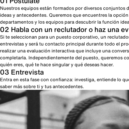
01 Postúlate
Nuestros equipos están formados por diversos conjuntos d
ideas y antecedentes. Queremos que encuentres la opción pe
departamentos y los equipos para descubrir la función ideal
02 Habla con un reclutador o haz una e
Si te seleccionan para un puesto corporativo, un reclutado
entrevistas y será tu contacto principal durante todo el pr
realizar una evaluación interactiva que incluye una conver
completarla. Independientemente del puesto, queremos cono
quién eres, qué te hace singular y qué deseas hacer.
03 Entrevista
Entra en esta fase con confianza: investiga, entiende lo 
saber más sobre ti y tus antecedentes.