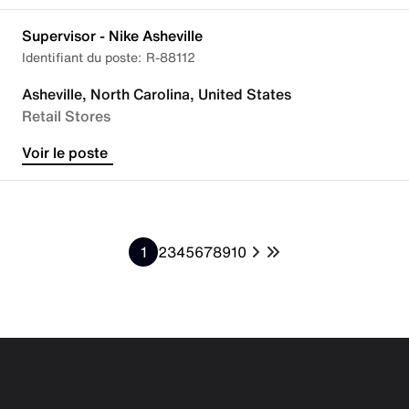
Supervisor - Nike Asheville
R-88112
Asheville, North Carolina, United States
Retail Stores
Voir le poste
1
2
3
4
5
6
7
8
9
10