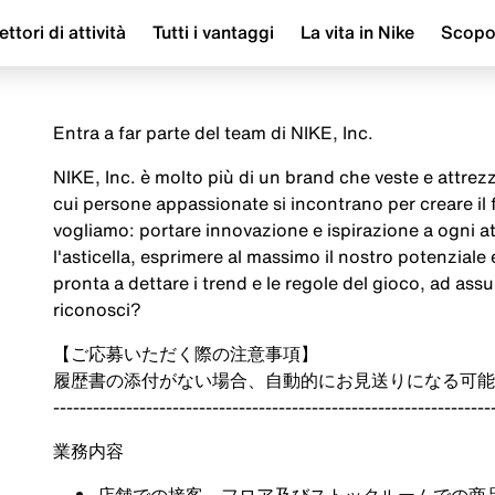
ettori di attività
Tutti i vantaggi
La vita in Nike
Scop
Entra a far parte del team di NIKE, Inc.
NIKE, Inc. è molto più di un brand che veste e attrezza
cui persone appassionate si incontrano per creare il
vogliamo: portare innovazione e ispirazione a ogni a
l'asticella, esprimere al massimo il nostro potenziale
pronta a dettare i trend e le regole del gioco, ad assu
riconosci?
【ご応募いただく際の注意事項】
履歴書の添付がない場合、自動的にお見送りになる可能
------------------------------------------------------------------
業務内容