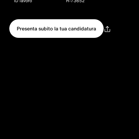
ID lavoro
R-73652
Presenta subito la tua candidatura