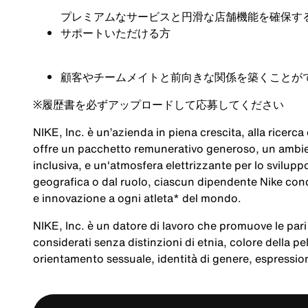
プレミアムなサービスと円滑な店舗機能を確保す
サポートいただける方
顧客やチームメイトと前向きな関係を築くことが
※
履歴書を必ずアップロードして応募してください
NIKE, Inc. è un’azienda in piena crescita, alla ricerc
offre un pacchetto remunerativo generoso, un ambien
inclusiva, e un'atmosfera elettrizzante per lo svilup
geografica o dal ruolo, ciascun dipendente Nike cond
e innovazione a ogni atleta* del mondo.
NIKE, Inc. è un datore di lavoro che promuove le pari 
considerati senza distinzioni di etnia, colore della pel
orientamento sessuale, identità di genere, espression