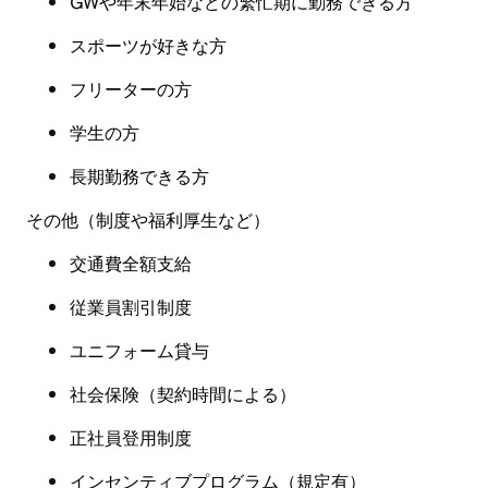
GWや年末年始などの繁忙期に勤務できる方
スポーツが好きな方
フリーターの方
学生の方
長期勤務できる方
その他（制度や福利厚生など
）
交通費全額支給
従業員割引制度
ユニフォーム貸与
社会保険
（
契約時間による
）
正社員登用制度
インセンティブプログラム（規定有
）