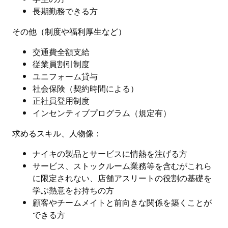
長期勤務できる方
その他（制度や福利厚生など）
交通費全額支給
従業員割引制度
ユニフォーム貸与
社会保険（契約時間による）
正社員登用制度
インセンティブプログラム（規定有）
求めるスキル、人物像：
ナイキの製品とサービスに情熱を注げる方
サービス、ストックルーム業務等を含むがこれら
に限定されない、店舗アスリートの役割の基礎を
学ぶ熱意をお持ちの方
顧客やチームメイトと前向きな関係を築くことが
できる方