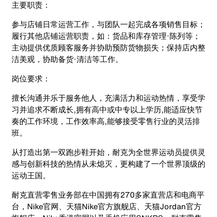
主要职责：
参与店铺日常运营工作，与团队一起完成各项销售目标；
履行其他店铺运营职责，如：货品和库存管理·陈列等；
主动提供优质顾客服务并协助预防货物损失；保持店内整
洁美观，协助备货·清洁等工作。
岗位要求：
擅长沟通并乐于服务他人，充满活力和运动热情，享受学
习并追求不断成长,拥有高中或中专以上学历,能适应快节
奏的工作环境，工作效率高,能够接受零售行业的灵活排
班。
从打造出第一双跑步鞋开始，耐克为全世界运动员提供灵
感与创新科技的热情从未熄灭，更构建了一个世界顶级的
运动王国。
耐克直营零售业务部在中国拥有270多家直营店和电商平
台，Nike官网、天猫Nike官方旗舰店、天猫Jordan官方