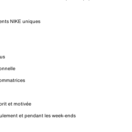
ents NIKE uniques
lus
onnelle
ommatrices
rit et motivée
oulement et pendant les week-ends