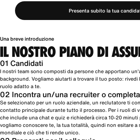
Presenta subito la tua candida
Una breve introduzione
IL NOSTRO PIANO DI ASS
01 Candidati
I nostri team sono composti da persone che apportano un'
background. Vogliamo aiutarti a trovare il tuo posto: rivedi le
ruolo adatto a te.
02 Incontra un/una recruiter o completa
Se selezionato per un ruolo aziendale, un reclutatore ti cont
contatto principale durante tutto il processo. Per i ruoli di
che include una chat e quiz e richiederà circa 10-20 minut
vogliamo conoscere te, la tua totalità, quindi non esitare a sc
mondiale e ciò che ti rende unico.