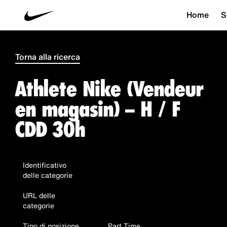
Home
S
Torna alla ricerca
Athlete Nike (Vendeur
en magasin) – H / F
CDD 30h
Identificativo
delle categorie
URL delle
categorie
Tipo di posizione
Part Time