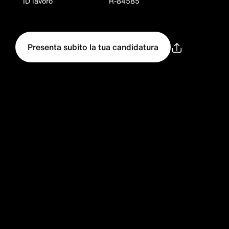
ID lavoro
R-84585
Presenta subito la tua candidatura