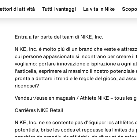
ettori di attività
Tutti i vantaggi
La vita in Nike
Scop
Entra a far parte del team di NIKE, Inc.
NIKE, Inc. è molto più di un brand che veste e attrezza
cui persone appassionate si incontrano per creare il
vogliamo: portare innovazione e ispirazione a ogni a
l'asticella, esprimere al massimo il nostro potenziale
pronta a dettare i trend e le regole del gioco, ad assu
riconosci?
Vendeur/euse en magasin / Athlete NIKE – tous les 
Carrières NIKE Retail
NIKE, Inc. ne se contente pas d'équiper les athlètes
potentiels, brise les codes et repousse les limites d