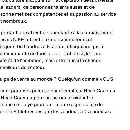
. Sa culture s'appuie sur l'acceptation de la diversité
 de leaders, de personnes talentueuses et de
ersonne met ses compétences et sa passion au service
nt nombreux.
En portant une attention constante à la connaissance
magasins NIKE offrent aux consommateurs et
ès jour. De Londres à Istanbul, chaque magasin
e communauté de fans de sport et de style. Une
ité et de l'ambition, mais offre aussi la chance
 meilleurs du secteur.
 équipe de vente au monde ? Quelqu'un comme
VOUS
!
éciaux pour nos postes : par exemple, « Head Coach »
 Head Coach » pour un ou une assistant·e
 terme employé pour un ou une responsable de
 et « Athlete » désigne les vendeurs et vendeuses.