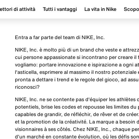
ettori di attività
Tutti i vantaggi
La vita in Nike
Scop
Entra a far parte del team di NIKE, Inc.
NIKE, Inc. è molto più di un brand che veste e attrezza
cui persone appassionate si incontrano per creare il
vogliamo: portare innovazione e ispirazione a ogni a
l'asticella, esprimere al massimo il nostro potenziale
pronta a dettare i trend e le regole del gioco, ad assu
riconosci?
NIKE, Inc. ne se contente pas d'équiper les athlètes
potentiels, brise les codes et repousse les limites d
capables de grandir, de réfléchir, de rêver et de créer
et la promotion de la créativité. La marque a besoin
visionnaires à ses côtés. Chez NIKE, Inc., chaque p
d'un marché en constante évolution, où les défis so