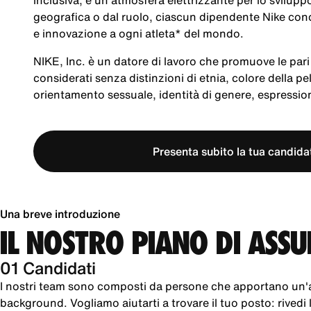
inclusiva, e un'atmosfera elettrizzante per lo svilup
geografica o dal ruolo, ciascun dipendente Nike cond
e innovazione a ogni atleta* del mondo.
NIKE, Inc. è un datore di lavoro che promuove le pari 
considerati senza distinzioni di etnia, colore della pel
orientamento sessuale, identità di genere, espression
Presenta subito la tua candida
Una breve introduzione
IL NOSTRO PIANO DI ASS
01 Candidati
I nostri team sono composti da persone che apportano un'
background. Vogliamo aiutarti a trovare il tuo posto: rivedi le