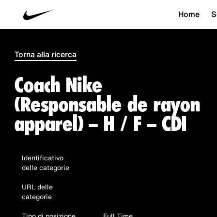
Home
S
Torna alla ricerca
Coach Nike
(Responsable de rayon
apparel) – H / F – CDI
Identificativo
delle categorie
URL delle
categorie
Tipo di posizione
Full Time