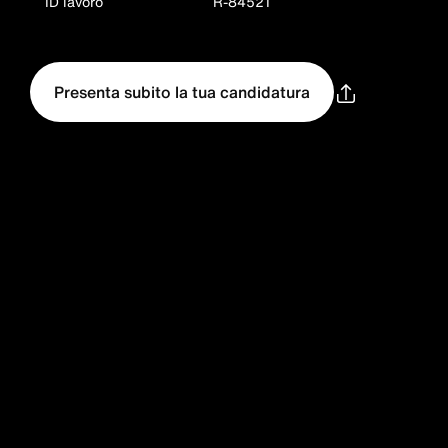
ID lavoro
R-84521
Presenta subito la tua candidatura