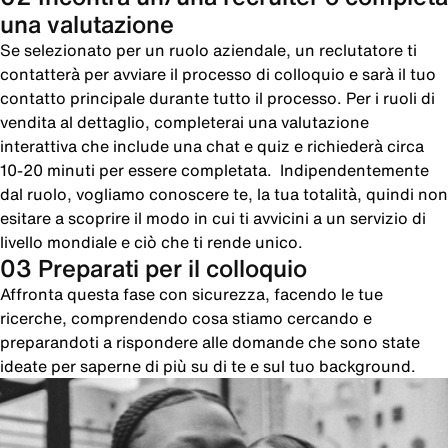
una valutazione
Se selezionato per un ruolo aziendale, un reclutatore ti
contatterà per avviare il processo di colloquio e sarà il tuo
contatto principale durante tutto il processo. Per i ruoli di
vendita al dettaglio, completerai una valutazione
interattiva che include una chat e quiz e richiederà circa
10-20 minuti per essere completata. Indipendentemente
dal ruolo, vogliamo conoscere te, la tua totalità, quindi non
esitare a scoprire il modo in cui ti avvicini a un servizio di
livello mondiale e ciò che ti rende unico.
03 Preparati per il colloquio
Affronta questa fase con sicurezza, facendo le tue
ricerche, comprendendo cosa stiamo cercando e
preparandoti a rispondere alle domande che sono state
ideate per saperne di più su di te e sul tuo background.