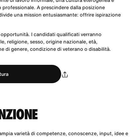
te di lavoro informale, una cultura eterogenea e
po professionale. A prescindere dalla posizione
ivide una mission entusiasmante: offrire ispirazione
opportunità. I candidati qualificati verranno
le, religione, sesso, origine nazionale, età,
e di genere, condizione di veterano o disabilità.
tura
UNZIONE
ampia varietà di competenze, conoscenze, input, idee e