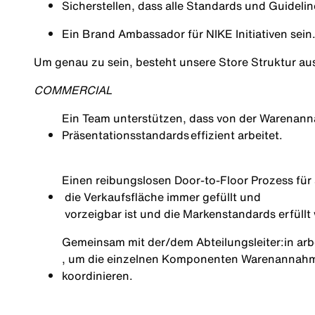
Sicherstellen
,
dass
alle Standards
und
Guidelin
Ein Brand Ambassador für NIKE Initiativen sein
Um genau zu sein, besteht unsere Store Struktur au
COMMERCIAL
Ein
Team
unterstützen
,
dass
von
der
Warenan
Präsentationsstandards
effizient
arbeitet
.
Einen
reibungslosen
Door-
to
-Floor
Prozess
für
die
Verkaufsfläche
immer
gefüllt
und
vorzeigbar
ist
und
die
Markenstandards
erfüllt
Gemeinsam mit der/dem
Abteilungsleiter:
in
arb
, um die einzelnen Komponenten Warenannahme
koordinieren.