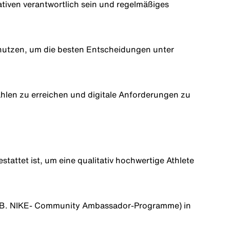
ativen verantwortlich sein und regelmäßiges
nutzen
,
um
die besten
Entscheidungen
unter
ahlen
zu
erreichen
und
digitale
Anforderungen
zu
tattet ist, um eine qualitativ hochwertige Athlete
. B. NIKE- Community Ambassador‑Programme) in