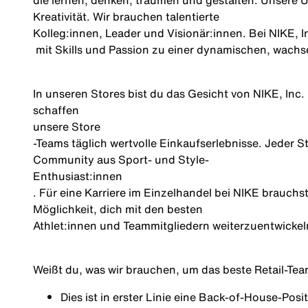
die lernen, denken, träumen und gestalten. Unsere U
Kreativität. Wir brauchen talentierte
Kolleg:innen
, Leader und
Visionär:innen
. Bei NIKE, I
mit Skills und Passion zu einer dynamischen, wach
In unseren Stores bist du das Gesicht von NIKE, In
schaffen
unsere Store
‑Teams täglich wertvolle Einkaufserlebnisse. Jeder St
Community aus Sport‑ und Style‑
Enthusiast:innen
. Für eine Karriere im Einzelhandel bei NIKE brauchst
Möglichkeit, dich mit den besten
Athlet:innen
und Teammitgliedern weiterzuentwickel
Weißt du, was wir brauchen, um das beste Retail‑Te
Dies ist in erster Linie eine
Back‑of‑House‑Posit