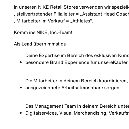
In unseren NIKE Retail Stores verwenden wir speziell
, stellvertretender Filialleiter =
„Assistant Head Coac
, Mitarbeiter im Verkauf =
„
Athletes
“
.
Komm ins NIKE, Inc.‑Team!
Als Lead übernimmst du
Deine
Expertise
im
Bereich
des
exklusiven
Kund
besondere
Brand
Experience
für
unsere
Käufer
Die
Mitarbeiter
in
deinem
Bereich
koordinieren
ausgezeichnete
Arbeitsatmosphäre
sorgen
.
Das Management Team in
deinem
Bereich
unte
Digitalservices
, Visual Merchandising,
Verkaufs