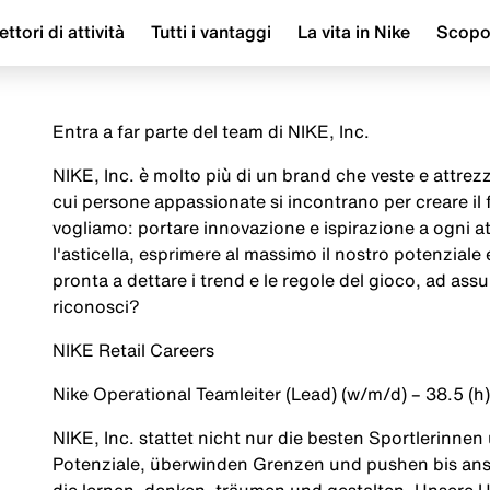
ettori di attività
Tutti i vantaggi
La vita in Nike
Scop
Entra a far parte del team di NIKE, Inc.
NIKE, Inc. è molto più di un brand che veste e attrezza
cui persone appassionate si incontrano per creare il
vogliamo: portare innovazione e ispirazione a ogni a
l'asticella, esprimere al massimo il nostro potenziale
pronta a dettare i trend e le regole del gioco, ad assu
riconosci?
NIKE Retail Careers
Nike Operational Teamleiter (Lead) (w/m/d) – 38.5 (h
NIKE, Inc. stattet nicht nur die besten Sportlerinnen
Potenziale, überwinden Grenzen und pushen bis ans