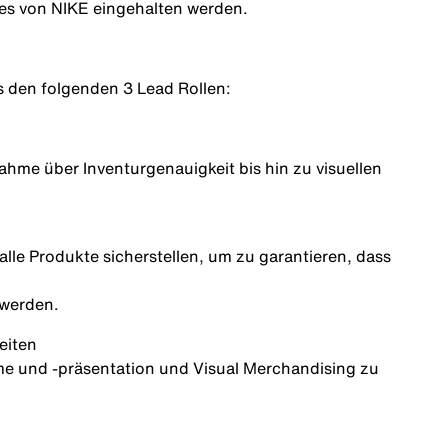
es
von
NIKE
eingehalten
werden.
.
s den folgenden 3 Lead Rollen:
nahme
über
Inventurgenauigkeit
bis
hin
zu
visuellen
alle
Produkte
sicherstellen
,
um
zu
garantieren
,
dass
werden.
eiten
 und -präsentation und Visual Merchandising zu