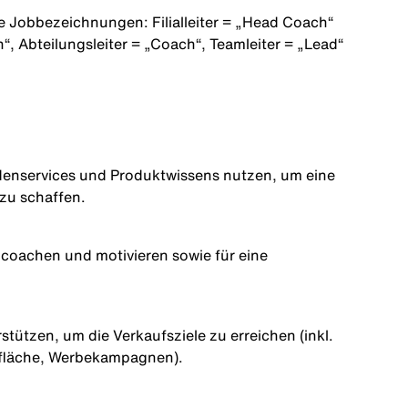
e Jobbezeichnungen: Filialleiter =
„Head Coach“
h“
, Abteilungsleiter =
„Coach“
, Teamleiter =
„Lead“
enservices
und
Produktwissens
nutzen
,
um
eine
zu
schaffen.
, coachen
und
motivieren
sowie
für
eine
rstützen
,
um
die
Verkaufsziele
zu
erreichen
(
inkl
.
fläche
,
Werbekampagnen
).