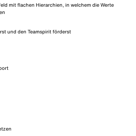
ld mit flachen Hierarchien, in welchem die Werte
den
rst und den Teamspirit förderst
port
setzen