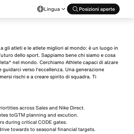
o
Lingua
Posizioni aperte
 gli atleti e le atlete migliori al mondo: è un luogo in
 futuro dello sport. Sappiamo bene chi siamo e cosa
tleta* nel mondo. Cerchiamo Athlete capaci di alzare
 e guidarci verso l'eccellenza. Una generazione
mersi rischi e a creare spirito di squadra. Ti
iortities
across Sales and Nike Direct.
tes to
GTM planning and excution.
rs during
critical CODE gates.
drive towards to
seasonal financial targets.