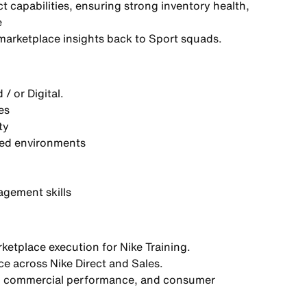
 capabilities
, ensuring strong inventory health,
e
arketplace insights
back to Sport squads.
/ or Digital.
es
ty
xed environments
gement skills
rketplace execution
for Nike Training.
e across Nike Direct and Sales.
y, commercial performance, and consumer