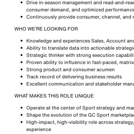
Drive
in-season management and read-and-react
consumer demand, and optimized performanc
Continuously provide
consumer, channel, and m
WHO WE’RE LOOKING FOR
Knowledge and experiences
Sales, Account and 
Ability to translate
data into actionable strategi
Strategic thinker with strong execution capabili
Proven ability to influence in
fast-paced, matri
Strong
product and consumer acumen
Track record of delivering
business results
Excellent
communication and stakeholder mana
WHAT MAKES THIS ROLE UNIQUE
Operate at the center of
Sport strategy and ma
Shape the evolution of the
GC Sport marketplac
High-impact, high-visibility role across
strateg
experience