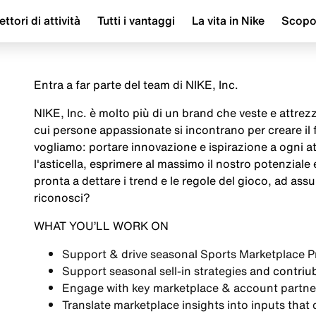
ettori di attività
Tutti i vantaggi
La vita in Nike
Scop
Entra a far parte del team di NIKE, Inc.
NIKE, Inc. è molto più di un brand che veste e attrezza
cui persone appassionate si incontrano per creare il
vogliamo: portare innovazione e ispirazione a ogni a
l'asticella, esprimere al massimo il nostro potenziale
pronta a dettare i trend e le regole del gioco, ad assu
riconosci?
WHAT YOU’LL WORK ON
Support & drive seasonal
Sports Marketplace Pr
Support seasonal
sell-in strategies
and contriub
Engage with key marketplace & account partne
Translate marketplace insights into inputs that 