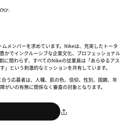
יכולת לבצע מספר משימות במקביל בסביבת עבודה דינמית.
るチームメンバーを求めています。Nikeは、充実したトータ
豊かでインクルーシブな企業文化、プロフェッショナル
に関わらず、すべてのNikeの従業員は「あらゆるアス
す」という刺激的なミッションを共有しています。
。条件に合う応募者は、人種、肌の色、信仰、性別、国籍、年
障がいの有無に関係なく審査の対象となります。