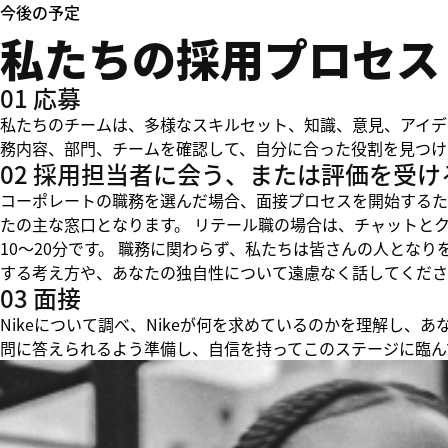
今後の予定
私たちの採用プロセス
01 応募
私たちのチームは、多様なスキルセット、知識、意見、アイデ
務内容、部門、チームを確認して、自分に合った役割を見つけ
02 採用担当者に会う、または評価を受け
コーポレートの職務を選んだ場合、面接プロセスを開始するた
たの主な窓口となります。 リテール職の場合は、チャットと
10～20分です。 職務に関わらず、私たちは皆さんの人とな
する考え方や、あなたの独自性について遠慮なく話してくださ
03 面接
Nikeについて調べ、Nikeが何を求めているのかを理解し
問に答えられるよう準備し、自信を持ってこのステージに臨ん