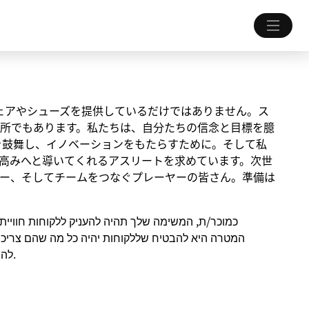
ちにウェアやシューズを提供しているだけではありません。ス
所でもあります。私たちは、自分たちの信念と目標を臆
を鼓舞し、イノベーションをもたらすために。そして私
高みへと導いてくれるアスリートを求めています。次世
ー、そしてチームをつなぐプレーヤーの皆さん。準備は
כמוכר/ת, המשימה שלך תהיה להעניק ללקוחות חוויית 
להתחבר לספורט, להתאמן, להתחרות ולהשיג את היעדים שלהם.