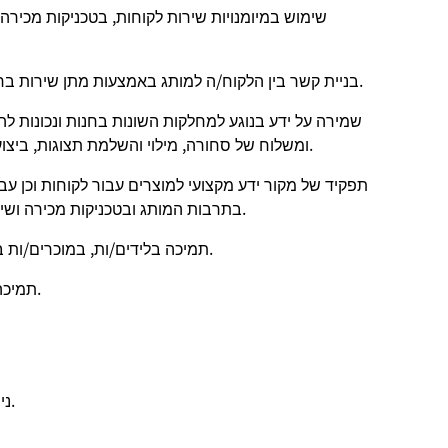
שימוש במיומנויות שירות לקוחות, בטכניקות מכירה
בניית קשר בין הלקוח/ה למותג באמצעות מתן שירות ברמה גבוהה והתאמת סיפורי המותג לסביבת הקמעונאות.
שמירה על ידע בנוגע למחלקות השונות בחנות ונכונות 
ומשלוח של סחורה, מילוי והשלמת תצוגות, ביצוע עבודות סדר וניקיון ויצירת סידורים ויזואליים לפי הצורך.
תפקיד של מקור ידע מקצועי למוצרים עבור לקוחות וכן עבו
התפתחות כדי להעמיק ידע במכירות, במוצרי Nike, בתרבות המותג ובטכניקות מכירה ושירות.
תמיכה בלידים/ות, במוכרים/ות בכירים/ות ובמנהלים/ות בהכשרת עובדים/ות חדשים/ות.
תמיכה בפעילויות למניעת אובדן באמצעות שירות לקוחות יזום.
ניסיון בשירות לקוחות ו/או במכירות קמעונאיות יהווה יתרון.