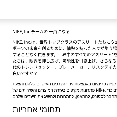
NIKE, Inc.チームの 一員になる
NIKE, Inc.は、世界トップクラスのアスリートた
ポーツの未来を創るために、情熱を持った人々が集う場
することなく貫きます。世界中のすべてのアスリート*
たちは、限界を押し広げ、可能性を引き上げ、さらなる
代のトレンドセッター、プレーメーカー、リスクテイカ
良いですか？
קנייה פרימיום באמצעות זיהוי הצרכים האישיים שלהם והצעת
פתרונות מקיפים בעזרת המוצרים והשירותים של Nike. המטרה היא להבטיח שללקוחות יהיה כל מה שהם צריכים כדי
תחומי אחריות