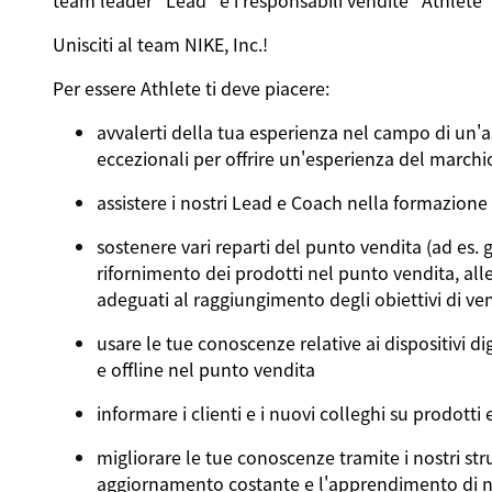
team leader "Lead" e i responsabili vendite "Athlete"
Unisciti al team NIKE, Inc.!
Per essere Athlete ti deve piacere:
avvalerti della tua esperienza nel campo di un'a
eccezionali per offrire un'esperienza del marchio 
assistere i nostri Lead e Coach nella formazione
sostenere vari reparti del punto vendita (ad es. g
rifornimento dei prodotti nel punto vendita, alle
adeguati al raggiungimento degli obiettivi di ve
usare le tue conoscenze relative ai dispositivi di
e offline nel punto vendita
informare i clienti e i nuovi colleghi su prodotti 
migliorare le tue conoscenze tramite i nostri str
aggiornamento costante e l'apprendimento di nu