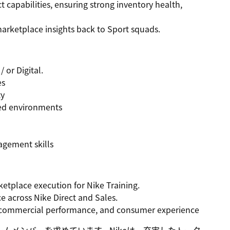
 capabilities
, ensuring strong inventory health,
arketplace insights
back to Sport squads.
 or Digital.
es
ty
xed environments
gement skills
ketplace execution
for Nike Training.
 across Nike Direct and Sales.
, commercial performance, and consumer experience