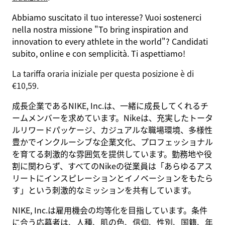
Abbiamo suscitato il tuo interesse? Vuoi sostenerci
nella nostra missione
"To bring inspiration and
innovation to every athlete in the world"
? Candidati
subito, online e con semplicità. Ti aspettiamo!
La tariffa oraria iniziale per questa posizione è di
€10,59.
成長企業であるNIKE, Inc.は、一緒に成長してくれるチ
ームメンバーを求めています。Nikeは、充実したトータ
ルリワードパッケージ、カジュアルな職場環境、多様性
豊かでインクルーシブな企業文化、プロフェッショナル
を育てる刺激的な雰囲気を提供しています。勤務地や役
割に関わらず、すべてのNikeの従業員は「あらゆるアス
リートにインスピレーションとイノベーションをもたら
す」という刺激的なミッションを共有しています。
NIKE, Inc.は雇用機会の均等化を目指しています。条件
に合う応募者は、人種、肌の色、信仰、性別、国籍、年