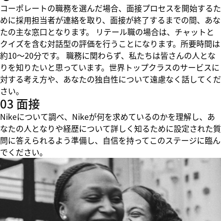
コーポレートの職務を選んだ場合、面接プロセスを開始するた
めに採用担当者が連絡を取り、面接が終了するまでの間、あな
たの主な窓口となります。 リテール職の場合は、チャットと
クイズを含む対話型の評価を行うことになります。所要時間は
約10～20分です。 職務に関わらず、私たちは皆さんの人とな
りを知りたいと思っています。世界トップクラスのサービスに
対する考え方や、あなたの独自性について遠慮なく話してくだ
さい。
03 面接
Nikeについて調べ、Nikeが何を求めているのかを理解し、あ
なたの人となりや経歴について詳しく知るために設定された質
問に答えられるよう準備し、自信を持ってこのステージに臨ん
でください。