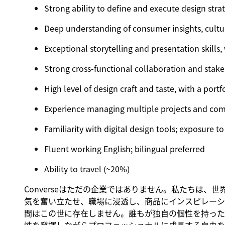
Strong ability to define and execute design strat
Deep understanding of consumer insights, cultu
Exceptional storytelling and presentation skills
Strong cross-functional collaboration and stake
High level of design craft and taste, with a po
Experience managing multiple projects and com
Familiarity with digital design tools; exposure to
Fluent working English; bilingual preferred
Ability to travel (~20%)
Converseはただの企業ではありません。私たちは
気を奮い立たせ、職場に浸透し、商品にインスピレーシ
間はこの世に存在しません。誰もが独自の個性を持った一