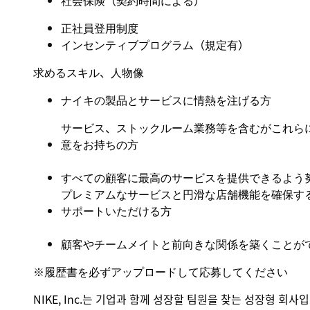
社会保険
（
契約時間による
）
正社員登用制度
インセンティブプログラム（規定有
）
求めるスキル、人物像
ナイキの製品とサービスに情熱を注げる方
サービス、ストックルーム業務等を含むがこれら
意をお持ちの方
すべての顧客に最高のサービスを提供できるよう
プレミアムなサービスと円滑な店舗機能を確保す
サポートいただける方
顧客やチームメイトと前向きな関係を築くことが
※
履歴書を必ずアップロードして応募してください
NIKE, Inc.는 기업과 함께 성장할 팀원을 찾는 성장형 회사