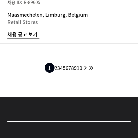
R-89605
Maasmechelen, Limburg, Belgium
Retail Stores
채용 공고 보기
1
2
3
4
5
6
7
8
9
10