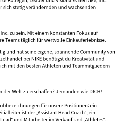
rte Kollegen, Leader und Visionäre. Bei Nike, Inc.
iner sich stetig verändernden und wachsenden
 Inc. zu sein. Mit einem konstanten Fokus auf
 Teams täglich für wertvolle Einkauferlebnisse.
gartig und hat seine eigene, spannende Community von
nzelhandel bei NIKE benötigst du Kreativität und
dich mit den besten Athleten und Teammitgliedern
am der Welt zu erschaffen? Jemanden wie DICH!
Jobbezeichnungen für unsere Positionen: ein
Filialleiter ist der „Assistant Head Coach“, ein
 „Lead“ und Mitarbeiter im Verkauf sind „Athletes“.