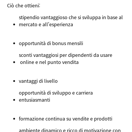
Ciò
che
ottieni
:
stipendio
vantaggioso
che
si
sviluppa
in base al
mercato
e
all'esperienza
opportunità
di bonus
mensili
sconti
vantaggiosi
per
dipendenti
da
usare
online e
nel
punto
vendita
vantaggi
di
livello
opportunità
di
sviluppo
e
carriera
entusiasmanti
formazione
continua
su
vendite
e
prodotti
ambiente
dinamico
e
ricco
di
motivazione
con