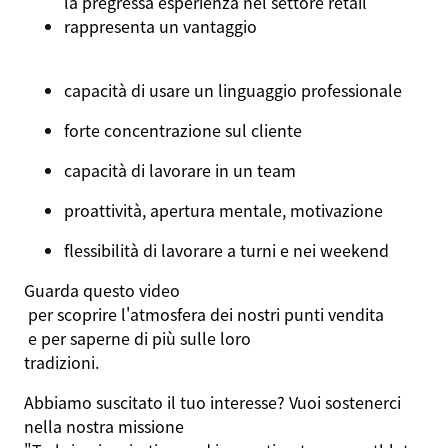
la
pregressa
esperienza
nel
settore
retail
rappresenta
un
vantaggio
capacità
di
usare
un
linguaggio
professionale
forte
concentrazione
sul
cliente
capacità
di
lavorare
in
un team
proattività
, apertura
mentale
,
motivazione
flessibilità
di
lavorare
a
turni
e
nei
weekend
Guarda
questo
video
per
scoprire
l'atmosfera
dei
nostri
punti
vendita
e per
saperne
di
più
sulle
loro
tradizioni
.
Abbiamo
suscitato
il
tuo
interesse?
Vuoi
sostenerci
nella
nostra
missione