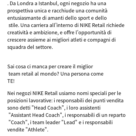
. Da Londra a Istanbul, ogni
negozio
ha
una
prospettiva
unica e
racchiude
una
comunità
entusiasmante
di
amanti
dello
sport e
dello
stile. Una
carriera
all'interno
di NIKE Retail
richiede
creatività
e
ambizione
, e
offre
l'opportunità
di
crescere
assieme
ai
migliori
atleti
e
compagni
di
squadra
del
settore
.
Sai
cosa
ci
manca
per
creare
il
miglior
team retail al mondo? Una persona come
TE
!
Nei
negozi
NIKE Retail
usiamo
nomi
speciali
per le
posizioni
lavorative
:
i
responsabili
dei
punti
vendita
sono
detti
"Head Coach",
i
loro
assistenti
"Assistant Head Coach",
i
responsabili
di un
reparto
"Coach",
i
team leader "Lead" e
i
responsabili
vendite
"Athlete".