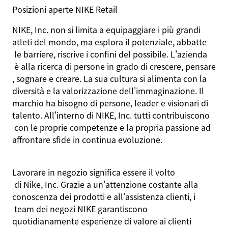
Posizioni aperte NIKE Retail
NIKE, Inc. non
si
limita
a
equipaggiare
i
più
grandi
atleti
del mondo, ma
esplora
il
potenziale
,
abbatte
le
barriere
,
riscrive
i
confini
del
possibile
.
L'azienda
è alla
ricerca
di
persone
in
grado
di
crescere
,
pensare
,
sognare
e
creare
. La
sua
cultura
si
alimenta
con la
diversità
e la
valorizzazione
dell'immaginazione
. Il
marchio
ha
bisogno
di
persone
, leader e
visionari
di
talento
.
All'interno
di NIKE, Inc. tutti
contribuiscono
con le
proprie
competenze
e la propria
passione
ad
affrontare
sfide
in continua
evoluzione
.
Lavorare
in
negozio
significa
essere
il
volto
di Nike, Inc. Grazie a
un'attenzione
costante
alla
conoscenza
dei
prodotti
e
all'assistenza
clienti
,
i
team
dei
negozi
NIKE
garantiscono
quotidianamente
esperienze
di
valore
ai
clienti