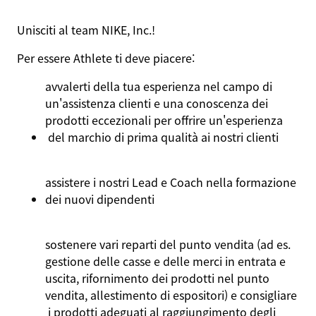
Unisciti
al team NIKE, Inc.!
Per
essere
Athlete
ti
deve
piacere:
avvalerti
della
tua
esperienza
nel
campo di
un'assistenza
clienti
e
una
conoscenza
dei
prodotti
eccezionali
per
offrire
un'esperienza
del
marchio
di prima
qualità
ai
nostri
clienti
assistere
i
nostri
Lead e Coach
nella
formazione
dei
nuovi
dipendenti
sostenere
vari
reparti
del punto
vendita
(ad es.
gestione
delle
casse
e delle merci in
entrata
e
uscita
,
rifornimento
dei
prodotti
nel
punto
vendita
,
allestimento
di
espositori
) e
consigliare
i
prodotti
adeguati
al
raggiungimento
degli