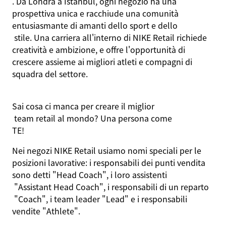
. Da Londra a Istanbul, ogni
negozio
ha
una
prospettiva
unica e
racchiude
una
comunità
entusiasmante
di
amanti
dello
sport e
dello
stile. Una
carriera
all'interno
di NIKE Retail
richiede
creatività
e
ambizione
, e
offre
l'opportunità
di
crescere
assieme
ai
migliori
atleti
e
compagni
di
squadra
del
settore
.
Sai
cosa
ci
manca
per
creare
il
miglior
team retail al mondo? Una persona come
TE
!
Nei
negozi
NIKE Retail
usiamo
nomi
speciali
per le
posizioni
lavorative
:
i
responsabili
dei
punti
vendita
sono
detti
"Head Coach",
i
loro
assistenti
"Assistant Head Coach",
i
responsabili
di un
reparto
"Coach",
i
team leader "Lead" e
i
responsabili
vendite
"Athlete".