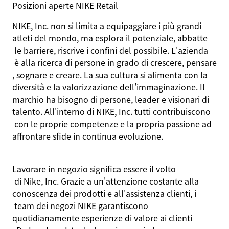
Posizioni
aperte
NIKE Retail
NIKE, Inc. non
si
limita
a
equipaggiare
i
più
grandi
atleti
del mondo, ma
esplora
il
potenziale
,
abbatte
le
barriere
,
riscrive
i
confini
del
possibile
.
L'azienda
è alla
ricerca
di
persone
in
grado
di
crescere
,
pensare
,
sognare
e
creare
. La
sua
cultura
si
alimenta
con la
diversità
e la
valorizzazione
dell'immaginazione
. Il
marchio
ha
bisogno
di
persone
, leader e
visionari
di
talento
.
All'interno
di NIKE, Inc. tutti
contribuiscono
con le
proprie
competenze
e la propria
passione
ad
affrontare
sfide
in continua
evoluzione
.
Lavorare
in
negozio
significa
essere
il
volto
di Nike, Inc. Grazie a
un'attenzione
costante
alla
conoscenza
dei
prodotti
e
all'assistenza
clienti
,
i
team
dei
negozi
NIKE
garantiscono
quotidianamente
esperienze
di
valore
ai
clienti