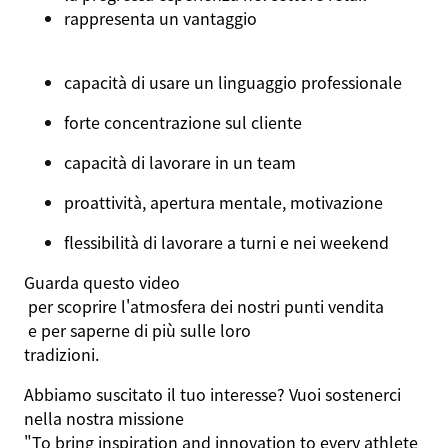
rappresenta
un
vantaggio
capacità
di
usare
un
linguaggio
professionale
forte
concentrazione
sul
cliente
capacità
di
lavorare
in
un team
proattività
, apertura
mentale
,
motivazione
flessibilità
di
lavorare
a
turni
e
nei
weekend
Guarda
questo
video
per
scoprire
l'atmosfera
dei
nostri
punti
vendita
e per
saperne
di
più
sulle
loro
tradizioni
.
Abbiamo
suscitato
il
tuo
interesse?
Vuoi
sostenerci
nella
nostra
missione
"To bring inspiration and innovation to every athlete