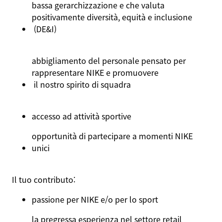
bassa
gerarchizzazione
e
che
valuta
positivamente
diversità
,
equità
e
inclusione
(DE&I)
abbigliamento
del
personale
pensato
per
rappresentare
NIKE e
promuovere
il nostro spirito di
squadra
accesso ad
attività
sportive
opportunità
di
partecipare
a
momenti
NIKE
unici
Il
tuo
contributo
:
passione
per NIKE e/o per lo sport
la
pregressa
esperienza
nel
settore
retail