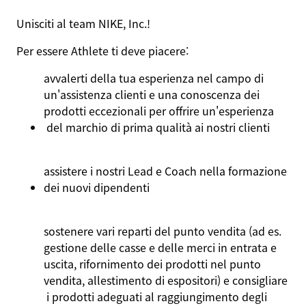
Unisciti
al team NIKE, Inc.!
Per
essere
Athlete
ti
deve
piacere:
avvalerti
della
tua
esperienza
nel
campo di
un'assistenza
clienti
e
una
conoscenza
dei
prodotti
eccezionali
per
offrire
un'esperienza
del
marchio
di prima
qualità
ai
nostri
clienti
assistere
i
nostri
Lead e Coach
nella
formazione
dei
nuovi
dipendenti
sostenere
vari
reparti
del punto
vendita
(ad es.
gestione
delle
casse
e delle merci in
entrata
e
uscita
,
rifornimento
dei
prodotti
nel
punto
vendita
,
allestimento
di
espositori
) e
consigliare
i
prodotti
adeguati
al
raggiungimento
degli