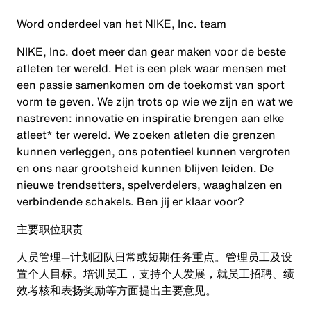
Word onderdeel van het NIKE, Inc. team
NIKE, Inc. doet meer dan gear maken voor de beste
atleten ter wereld. Het is een plek waar mensen met
een passie samenkomen om de toekomst van sport
vorm te geven. We zijn trots op wie we zijn en wat we
nastreven: innovatie en inspiratie brengen aan elke
atleet* ter wereld. We zoeken atleten die grenzen
kunnen verleggen, ons potentieel kunnen vergroten
en ons naar grootsheid kunnen blijven leiden. De
nieuwe trendsetters, spelverdelers, waaghalzen en
verbindende schakels. Ben jij er klaar voor?
主要职位职责
人员管理—计划团队日常或短期任务重点。管理员工及设
置个人目标。培训员工，支持个人发展，就员工招聘、绩
效考核和表扬奖励等方面提出主要意见。