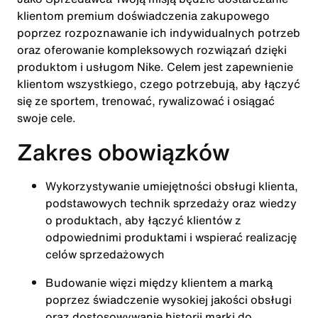
klientom premium doświadczenia zakupowego
poprzez rozpoznawanie ich indywidualnych potrzeb
oraz oferowanie kompleksowych rozwiązań dzięki
produktom i usługom Nike. Celem jest zapewnienie
klientom wszystkiego, czego potrzebują, aby łączyć
się ze sportem, trenować, rywalizować i osiągać
swoje cele.
Zakres obowiązków
Wykorzystywanie umiejętności obsługi klienta,
podstawowych technik sprzedaży oraz wiedzy
o produktach, aby łączyć klientów z
odpowiednimi produktami i wspierać realizację
celów sprzedażowych
Budowanie więzi między klientem a marką
poprzez świadczenie wysokiej jakości obsługi
oraz dostosowywanie historii marki do