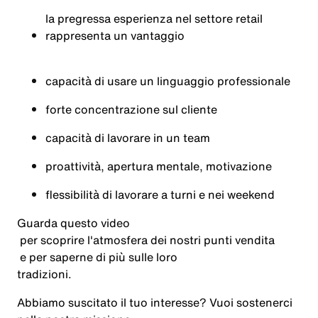
la
pregressa
esperienza
nel
settore
retail
rappresenta
un
vantaggio
capacità
di
usare
un
linguaggio
professionale
forte
concentrazione
sul
cliente
capacità
di
lavorare
in
un team
proattività
, apertura
mentale
,
motivazione
flessibilità
di
lavorare
a
turni
e
nei
weekend
Guarda
questo
video
per
scoprire
l'atmosfera
dei
nostri
punti
vendita
e per
saperne
di
più
sulle
loro
tradizioni
.
Abbiamo
suscitato
il
tuo
interesse?
Vuoi
sostenerci