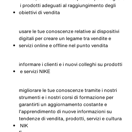
i
prodotti
adeguati
al
raggiungimento
degli
obiettivi
di
vendita
usare
le
tue
conoscenze
relative ai
dispositivi
digitali
per
creare
un
legame
tra
vendite
e
servizi
online e offline
nel
punto
vendita
informare
i
clienti
e
i
nuovi
colleghi
su
prodotti
e
servizi
NIKE
migliorare
le
tue
conoscenze
tramite
i
nostri
strumenti
e
i
nostri
corsi
di
formazione
per
garantirti
un aggiornamento
costante
e
l'apprendimento
di
nuove
informazioni
su
tendenze
di
vendita
,
prodotti
,
servizi
e
cultura
NIK