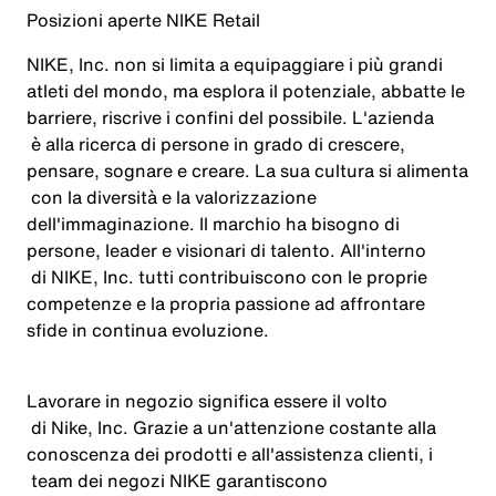
Posizioni
aperte
NIKE Retail
NIKE, Inc. non
si
limita
a
equipaggiare
i
più
grandi
atleti
del mondo, ma
esplora
il
potenziale
,
abbatte
le
barriere
,
riscrive
i
confini
del
possibile
.
L'azienda
è alla
ricerca
di
persone
in
grado
di
crescere
,
pensare
,
sognare
e
creare
. La
sua
cultura
si
alimenta
con la
diversità
e la
valorizzazione
dell'immaginazione
. Il
marchio
ha
bisogno
di
persone
, leader e
visionari
di
talento
.
All'interno
di NIKE, Inc. tutti
contribuiscono
con le
proprie
competenze
e la propria
passione
ad
affrontare
sfide
in continua
evoluzione
.
Lavorare
in
negozio
significa
essere
il
volto
di Nike, Inc. Grazie a
un'attenzione
costante
alla
conoscenza
dei
prodotti
e
all'assistenza
clienti
,
i
team
dei
negozi
NIKE
garantiscono