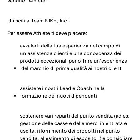
vendite
"Athlete".
Unisciti
al team NIKE, Inc.!
Per
essere
Athlete
ti
deve
piacere:
avvalerti
della
tua
esperienza
nel
campo di
un'assistenza
clienti
e
una
conoscenza
dei
prodotti
eccezionali
per
offrire
un'esperienza
del
marchio
di prima
qualità
ai
nostri
clienti
assistere
i
nostri
Lead e Coach
nella
formazione
dei
nuovi
dipendenti
sostenere
vari
reparti
del punto
vendita
(ad es.
gestione
delle
casse
e delle merci in
entrata
e
uscita
,
rifornimento
dei
prodotti
nel
punto
vendita
,
allestimento
di
espositori
) e
consigliare