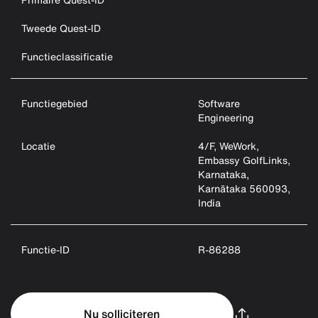
Tweede Quest-ID
Functieclassificatie
Functiegebied
Software
Engineering
Locatie
4/F, WeWork,
Embassy GolfLinks,
Karnataka,
Karnātaka 560093,
India
Functie-ID
R-86288
Nu solliciteren