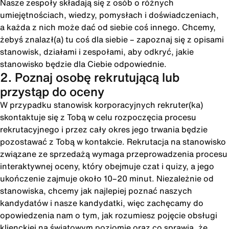
Nasze zespoły składają się z osób o różnych
umiejętnościach, wiedzy, pomysłach i doświadczeniach,
a każda z nich może dać od siebie coś innego. Chcemy,
żebyś znalazł(a) tu coś dla siebie – zapoznaj się z opisami
stanowisk, działami i zespołami, aby odkryć, jakie
stanowisko będzie dla Ciebie odpowiednie.
2. Poznaj osobę rekrutującą lub
przystąp do oceny
W przypadku stanowisk korporacyjnych rekruter(ka)
skontaktuje się z Tobą w celu rozpoczęcia procesu
rekrutacyjnego i przez cały okres jego trwania będzie
pozostawać z Tobą w kontakcie. Rekrutacja na stanowisko
związane ze sprzedażą wymaga przeprowadzenia procesu
interaktywnej oceny, który obejmuje czat i quizy, a jego
ukończenie zajmuje około 10–20 minut. Niezależnie od
stanowiska, chcemy jak najlepiej poznać naszych
kandydatów i nasze kandydatki, więc zachęcamy do
opowiedzenia nam o tym, jak rozumiesz pojęcie obsługi
klienckiej na światowym poziomie oraz co sprawia, że