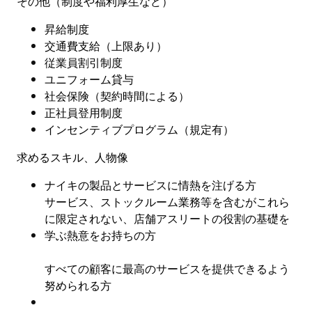
その他（制度や福利厚生など
）
昇給制度
交通費支給（上限あり）
従業員割引制度
ユニフォーム貸与
社会保険
（
契約時間による
）
正社員登用制度
インセンティブプログラム（規定有
）
求めるスキル、人物像
ナイキの製品とサービスに情熱を注げる方
サービス、ストックルーム業務等を含むがこれら
に限定されない、店舗アスリートの役割の基礎を
学ぶ熱意をお持ちの方
すべての顧客に最高のサービスを提供できるよう
努められる方