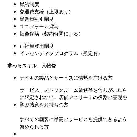
昇給制度
交通費支給（上限あり）
従業員割引制度
ユニフォーム貸与
社会保険
（
契約時間による
）
正社員登用制度
インセンティブプログラム（規定有
）
求めるスキル、人物像
ナイキの製品とサービスに情熱を注げる方
サービス、ストックルーム業務等を含むがこれら
に限定されない、店舗アスリートの役割の基礎を
学ぶ熱意をお持ちの方
すべての顧客に最高のサービスを提供できるよう
努められる方