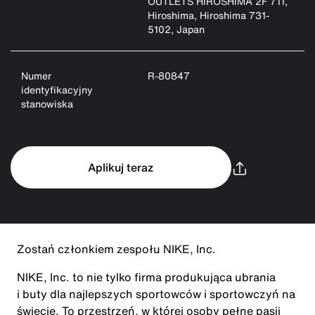
OUTLETS HIROSHIMA 2F 711,
Hiroshima, Hiroshima 731-
5102, Japan
Numer
R-80847
identyfikacyjny
stanowiska
Aplikuj teraz
Zostań członkiem zespołu NIKE, Inc.
NIKE, Inc. to nie tylko firma produkująca ubrania
i buty dla najlepszych sportowców i sportowczyń na
świecie. To przestrzeń, w której osoby pełne pasji