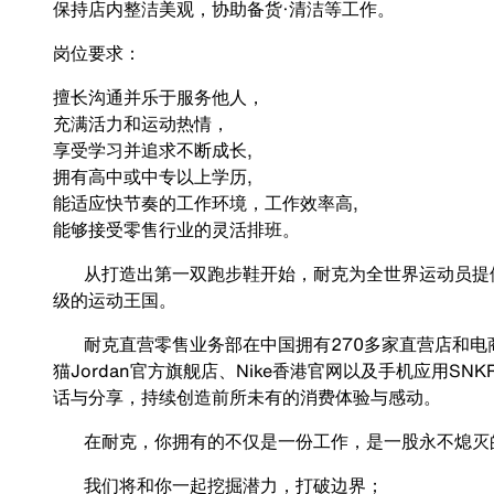
保持店内整洁美观，协助备货·清洁等工作。
岗位要求：
擅长沟通并乐于服务他人，
充满活力和运动热情，
享受学习并追求不断成长,
拥有高中或中专以上学历,
能适应快节奏的工作环境，工作效率高,
能够接受零售行业的灵活排班。
从打造出第一双跑步鞋开始，耐克为全世界运动员提供
级的运动王国。
耐克直营零售业务部在中国拥有270多家直营店和电商平
猫Jordan官方旗舰店、Nike香港官网以及手机应用S
话与分享，持续创造前所未有的消费体验与感动。
在耐克，你拥有的不仅是一份工作，是一股永不熄灭的
我们将和你一起挖掘潜力，打破边界；