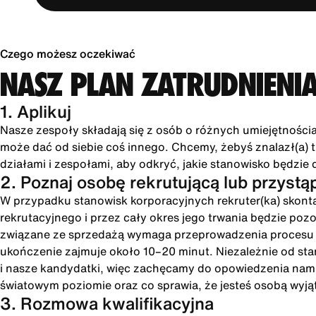
Czego możesz oczekiwać
NASZ PLAN ZATRUDNIENI
1. Aplikuj
Nasze zespoły składają się z osób o różnych umiejętności
może dać od siebie coś innego. Chcemy, żebyś znalazł(a) tu
działami i zespołami, aby odkryć, jakie stanowisko będzie 
2. Poznaj osobę rekrutującą lub przystą
W przypadku stanowisk korporacyjnych rekruter(ka) skonta
rekrutacyjnego i przez cały okres jego trwania będzie poz
związane ze sprzedażą wymaga przeprowadzenia procesu int
ukończenie zajmuje około 10–20 minut. Niezależnie od st
i nasze kandydatki, więc zachęcamy do opowiedzenia nam o
światowym poziomie oraz co sprawia, że jesteś osobą wyją
3. Rozmowa kwalifikacyjna