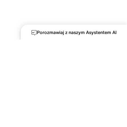
Porozmawiaj z naszym Asystentem AI
Społeczność talentów
Warunki