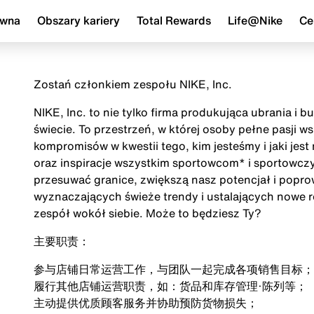
ówna
Obszary kariery
Total Rewards
Life@Nike
Ce
Zostań członkiem zespołu NIKE, Inc.
NIKE, Inc. to nie tylko firma produkująca ubrania i 
świecie. To przestrzeń, w której osoby pełne pasji 
kompromisów w kwestii tego, kim jesteśmy i jaki jes
oraz inspiracje wszystkim sportowcom* i sportowczy
przesuwać granice, zwiększą nasz potencjał i popr
wyznaczających świeże trendy i ustalających nowe r
zespół wokół siebie. Może to będziesz Ty?
主要职责：
参与店铺日常运营工作，与团队一起完成各项销售目标；
履行其他店铺运营职责，如：货品和库存管理·陈列等；
主动提供优质顾客服务并协助预防货物损失；