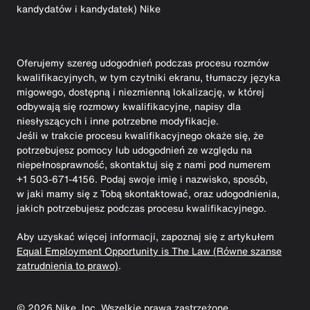
kandydatów i kandydatek) Nike
Oferujemy szereg udogodnień podczas procesu rozmów
kwalifikacyjnych, w tym czytniki ekranu, tłumaczy języka
migowego, dostępną i niezmienną lokalizację, w której
odbywają się rozmowy kwalifikacyjne, napisy dla
niesłyszących i inne potrzebne modyfikacje.
Jeśli w trakcie procesu kwalifikacyjnego okaże się, że
potrzebujesz pomocy lub udogodnień ze względu na
niepełnosprawność, skontaktuj się z nami pod numerem
+1 503-671-4156. Podaj swoje imię i nazwisko, sposób,
w jaki mamy się z Tobą skontaktować, oraz udogodnienia,
jakich potrzebujesz podczas procesu kwalifikacyjnego.
Aby uzyskać więcej informacji, zapoznaj się z artykułem
Equal Employment Opportunity is The Law (Równe szanse
zatrudnienia to prawo)
.
©
2026
Nike, Inc. Wszelkie prawa zastrzeżone