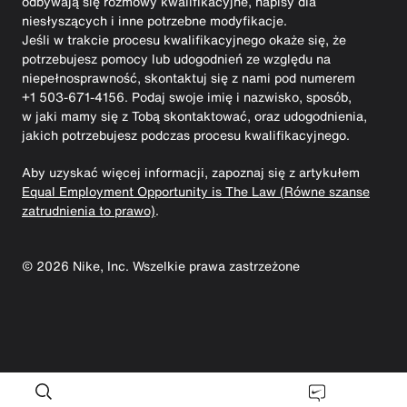
odbywają się rozmowy kwalifikacyjne, napisy dla
niesłyszących i inne potrzebne modyfikacje.
Jeśli w trakcie procesu kwalifikacyjnego okaże się, że
potrzebujesz pomocy lub udogodnień ze względu na
niepełnosprawność, skontaktuj się z nami pod numerem
+1 503-671-4156. Podaj swoje imię i nazwisko, sposób,
w jaki mamy się z Tobą skontaktować, oraz udogodnienia,
jakich potrzebujesz podczas procesu kwalifikacyjnego.
Aby uzyskać więcej informacji, zapoznaj się z artykułem
Equal Employment Opportunity is The Law (Równe szanse
zatrudnienia to prawo)
.
©
2026
Nike, Inc. Wszelkie prawa zastrzeżone