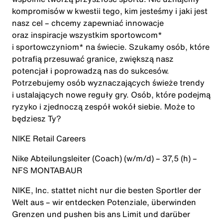
kompromisów w kwestii tego, kim jesteśmy i jaki jest
nasz cel – chcemy zapewniać innowacje
oraz inspiracje wszystkim sportowcom*
i sportowczyniom* na świecie. Szukamy osób, które
potrafią przesuwać granice, zwiększą nasz
potencjał i poprowadzą nas do sukcesów.
Potrzebujemy osób wyznaczających świeże trendy
i ustalających nowe reguły gry. Osób, które podejmą
ryzyko i zjednoczą zespół wokół siebie. Może to
będziesz Ty?
NIKE Retail
Careers
Nike
Abteilungsleiter (Coach)
(w/m/d)
– 37,5
(h)
–
NFS MONTABAUR
NIKE, Inc. stattet nicht nur die besten Sportler der
Welt aus – wir entdecken Potenziale, überwinden
Grenzen und pushen bis ans Limit und darüber