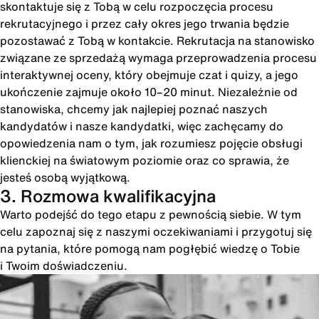
skontaktuje się z Tobą w celu rozpoczęcia procesu
rekrutacyjnego i przez cały okres jego trwania będzie
pozostawać z Tobą w kontakcie. Rekrutacja na stanowisko
związane ze sprzedażą wymaga przeprowadzenia procesu
interaktywnej oceny, który obejmuje czat i quizy, a jego
ukończenie zajmuje około 10–20 minut. Niezależnie od
stanowiska, chcemy jak najlepiej poznać naszych
kandydatów i nasze kandydatki, więc zachęcamy do
opowiedzenia nam o tym, jak rozumiesz pojęcie obsługi
klienckiej na światowym poziomie oraz co sprawia, że
jesteś osobą wyjątkową.
3. Rozmowa kwalifikacyjna
Warto podejść do tego etapu z pewnością siebie. W tym
celu zapoznaj się z naszymi oczekiwaniami i przygotuj się
na pytania, które pomogą nam pogłębić wiedzę o Tobie
i Twoim doświadczeniu.