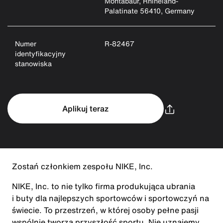
Montabaur, Rhineland-
Palatinate 56410, Germany
Numer
R-82467
identyfikacyjny
stanowiska
Aplikuj teraz
Zostań członkiem zespołu NIKE, Inc.
NIKE, Inc. to nie tylko firma produkująca ubrania
i buty dla najlepszych sportowców i sportowczyń na
świecie. To przestrzeń, w której osoby pełne pasji
wspólnie tworzą przyszłość sportu. Nie uznajemy