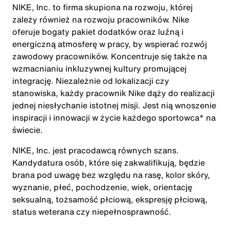
NIKE, Inc. to firma skupiona na rozwoju, której
zależy również na rozwoju pracowników. Nike
oferuje bogaty pakiet dodatków oraz luźną i
energiczną atmosferę w pracy, by wspierać rozwój
zawodowy pracowników. Koncentruje się także na
wzmacnianiu inkluzywnej kultury promującej
integrację. Niezależnie od lokalizacji czy
stanowiska, każdy pracownik Nike dąży do realizacji
jednej niesłychanie istotnej misji. Jest nią wnoszenie
inspiracji i innowacji w życie każdego sportowca* na
świecie.
NIKE, Inc. jest pracodawcą równych szans.
Kandydatura osób, które się zakwalifikują, będzie
brana pod uwagę bez względu na rasę, kolor skóry,
wyznanie, płeć, pochodzenie, wiek, orientację
seksualną, tożsamość płciową, ekspresję płciową,
status weterana czy niepełnosprawność.