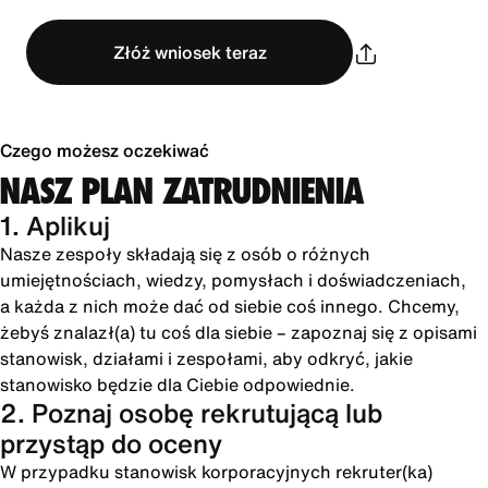
Złóż wniosek teraz
Czego możesz oczekiwać
NASZ PLAN ZATRUDNIENIA
1. Aplikuj
Nasze zespoły składają się z osób o różnych
umiejętnościach, wiedzy, pomysłach i doświadczeniach,
a każda z nich może dać od siebie coś innego. Chcemy,
żebyś znalazł(a) tu coś dla siebie – zapoznaj się z opisami
stanowisk, działami i zespołami, aby odkryć, jakie
stanowisko będzie dla Ciebie odpowiednie.
2. Poznaj osobę rekrutującą lub
przystąp do oceny
W przypadku stanowisk korporacyjnych rekruter(ka)