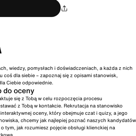
A
ach, wiedzy, pomysłach i doświadczeniach, a każda z nich
 coś dla siebie – zapoznaj się z opisami stanowisk,
dla Ciebie odpowiednie.
p do oceny
ktuje się z Tobą w celu rozpoczęcia procesu
ostawać z Tobą w kontakcie. Rekrutacja na stanowisko
eraktywnej oceny, który obejmuje czat i quizy, a jego
anowiska, chcemy jak najlepiej poznać naszych kandydatów
 tym, jak rozumiesz pojęcie obsługi klienckiej na
tkową.