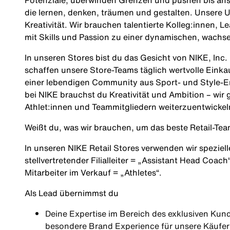
Potenziale, überwinden Grenzen und pushen bis ans
die lernen, denken, träumen und gestalten. Unsere U
Kreativität. Wir brauchen talentierte Kolleg:innen, Le
mit Skills und Passion zu einer dynamischen, wachs
In unseren Stores bist du das Gesicht von NIKE, In
schaffen unsere Store‑Teams täglich wertvolle Einkauf
einer lebendigen Community aus Sport‑ und Style‑En
bei NIKE brauchst du Kreativität und Ambition – wir 
Athlet:innen und Teammitgliedern weiterzuentwickel
Weißt du, was wir brauchen, um das beste Retail‑Te
In unseren NIKE Retail Stores verwenden wir speziell
stellvertretender Filialleiter =
„Assistant Head Coach
Mitarbeiter im Verkauf =
„Athletes“
.
Als Lead übernimmst du
Deine Expertise im Bereich des exklusiven Kun
besondere Brand Experience für unsere Käufer