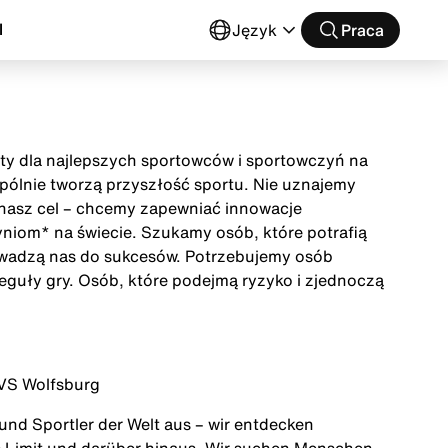
l
Język
Praca
buty dla najlepszych sportowców i sportowczyń na
wspólnie tworzą przyszłość sportu. Nie uznajemy
t nasz cel – chcemy zapewniać innowacje
niom* na świecie. Szukamy osób, które potrafią
owadzą nas do sukcesów. Potrzebujemy osób
eguły gry. Osób, które podejmą ryzyko i zjednoczą
NVS Wolfsburg
 und Sportler der Welt aus – wir entdecken