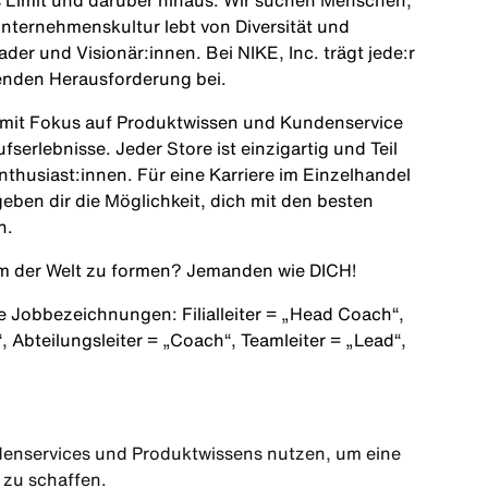
 Limit und darüber hinaus. Wir suchen Menschen,
nternehmenskultur lebt von Diversität und
ader und Visionär:innen. Bei NIKE, Inc. trägt jede:r
enden Herausforderung bei.
c. mit Fokus auf Produktwissen und Kundenservice
serlebnisse. Jeder Store ist einzigartig und Teil
thusiast:innen. Für eine Karriere im Einzelhandel
geben dir die Möglichkeit, dich mit den besten
n.
am der Welt zu formen? Jemanden wie
DICH!
e Jobbezeichnungen: Filialleiter =
„Head Coach“
,
“
, Abteilungsleiter =
„Coach“
, Teamleiter =
„Lead“
,
denservices und Produktwissens nutzen, um eine
 zu schaffen.