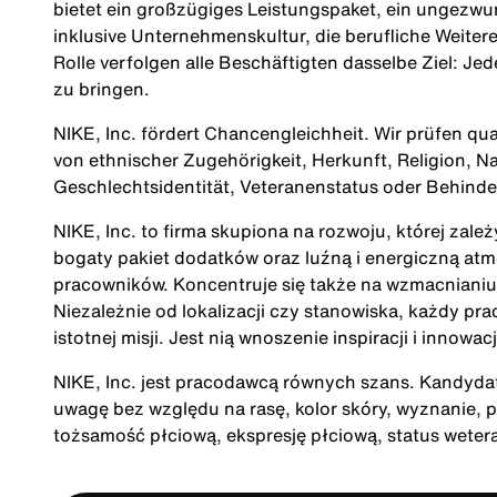
bietet ein großzügiges Leistungspaket, ein ungezwun
inklusive Unternehmenskultur, die berufliche Weite
Rolle verfolgen alle Beschäftigten dasselbe Ziel: Je
zu bringen.
NIKE, Inc. fördert Chancengleichheit. Wir prüfen qu
von ethnischer Zugehörigkeit, Herkunft, Religion, Nat
Geschlechtsidentität, Veteranenstatus oder Behind
NIKE, Inc. to firma skupiona na rozwoju, której zale
bogaty pakiet dodatków oraz luźną i energiczną at
pracowników. Koncentruje się także na wzmacnianiu 
Niezależnie od lokalizacji czy stanowiska, każdy pra
istotnej misji. Jest nią wnoszenie inspiracji i innow
NIKE, Inc. jest pracodawcą równych szans. Kandydatu
uwagę bez względu na rasę, kolor skóry, wyznanie, p
tożsamość płciową, ekspresję płciową, status wete