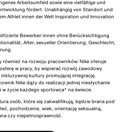
genes Arbeitsumfeld sowie eine vielfältige und
rentwicklung fördert. Unabhängig von Standort und
dem Athlet:innen der Welt Inspiration und Innovation
alifizierte Bewerber:innen ohne Berücksichtigung
ionalität, Alter, sexueller Orientierung, Geschlecht,
erung.
ży również na rozwoju pracowników. Nike oferuje
mosferę w pracy, by wspierać rozwój zawodowy
inkluzywnej kultury promującej integrację.
cownik Nike dąży do realizacji jednej niesłychanie
acji w życie każdego sportowca* na świecie.
ra osób, które się zakwalifikują, będzie brana pod
łeć, pochodzenie, wiek, orientację seksualną,
rana czy niepełnosprawność.