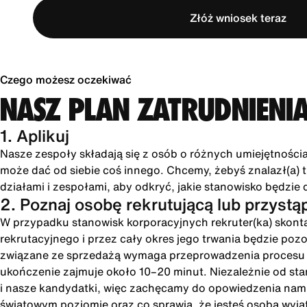
Złóż wniosek teraz
Czego możesz oczekiwać
NASZ PLAN ZATRUDNIENI
1. Aplikuj
Nasze zespoły składają się z osób o różnych umiejętności
może dać od siebie coś innego. Chcemy, żebyś znalazł(a) tu
działami i zespołami, aby odkryć, jakie stanowisko będzie 
2. Poznaj osobę rekrutującą lub przystą
W przypadku stanowisk korporacyjnych rekruter(ka) skonta
rekrutacyjnego i przez cały okres jego trwania będzie poz
związane ze sprzedażą wymaga przeprowadzenia procesu int
ukończenie zajmuje około 10–20 minut. Niezależnie od st
i nasze kandydatki, więc zachęcamy do opowiedzenia nam o
światowym poziomie oraz co sprawia, że jesteś osobą wyją