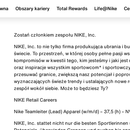
ówna
Obszary kariery
Total Rewards
Life@Nike
Ce
Zostań członkiem zespołu NIKE, Inc.
NIKE, Inc. to nie tylko firma produkująca ubrania i 
świecie. To przestrzeń, w której osoby pełne pasji 
kompromisów w kwestii tego, kim jesteśmy i jaki jes
oraz inspiracje wszystkim sportowcom* i sportowczy
przesuwać granice, zwiększą nasz potencjał i popr
wyznaczających świeże trendy i ustalających nowe r
zespół wokół siebie. Może to będziesz Ty?
NIKE Retail Careers
Nike Teamleiter (Lead) Apparel (w/m/d) – 37,5 (h) – 
NIKE, Inc. stattet nicht nur die besten Sportlerinnen