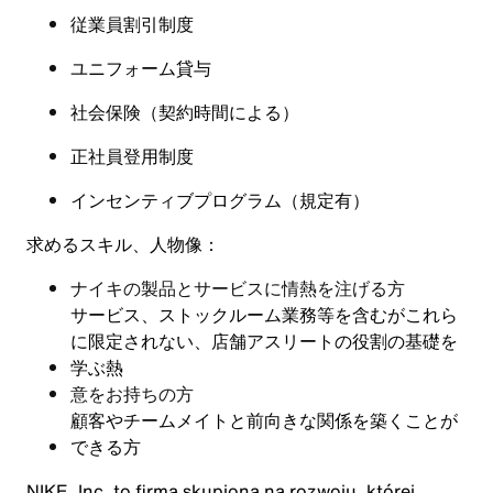
従業員割引制度
ユニフォーム貸与
社会保険
（
契約時間による
）
正社員登用制度
インセンティブプログラム（規定有
）
求めるスキル、人物像：
ナイキの製品とサービスに情熱を注げる方
サービス、ストックルーム業務等を含むがこれら
に限定されない、店舗アスリートの役割の基礎を
学ぶ熱
意をお持ちの方
顧客やチームメイトと前向きな関係を築くことが
できる方
NIKE, Inc. to firma skupiona na rozwoju, której