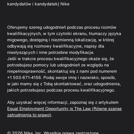
kandydatów i kandydatek) Nike
Oferujemy szereg udogodnień podczas procesu rozmów
kwalifikacyjnych, w tym czytniki ekranu, tłumaczy języka
migowego, dostępną i niezmienną lokalizację, w której
odbywają się rozmowy kwalifikacyjne, napisy dla
niesłyszących i inne potrzebne modyfikacje.
Jeśli w trakcie procesu kwalifikacyjnego okaże się, że
potrzebujesz pomocy lub udogodnień ze względu na
niepełnosprawność, skontaktuj się z nami pod numerem
+1 503-671-4156. Podaj swoje imię i nazwisko, sposób,
w jaki mamy się z Tobą skontaktować, oraz udogodnienia,
jakich potrzebujesz podczas procesu kwalifikacyjnego.
Aby uzyskać więcej informacji, zapoznaj się z artykułem
Equal Employment Opportunity is The Law (Równe szanse
zatrudnienia to prawo)
.
©
2026
Nike, Inc. Wszelkie prawa zastrzeżone