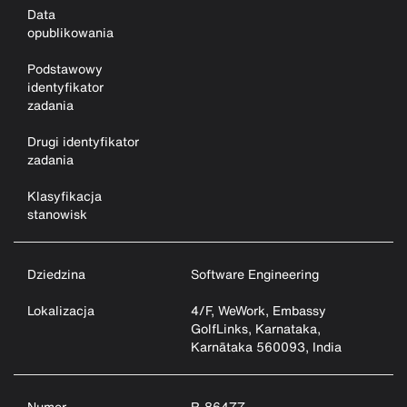
Data
opublikowania
Podstawowy
identyfikator
zadania
Drugi identyfikator
zadania
Klasyfikacja
stanowisk
Dziedzina
Software Engineering
Lokalizacja
4/F, WeWork, Embassy
GolfLinks, Karnataka,
Karnātaka 560093, India
Numer
R-86477