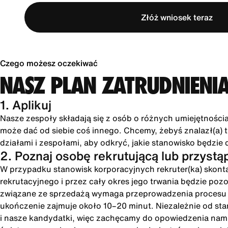
Złóż wniosek teraz
Czego możesz oczekiwać
NASZ PLAN ZATRUDNIENI
1. Aplikuj
Nasze zespoły składają się z osób o różnych umiejętności
może dać od siebie coś innego. Chcemy, żebyś znalazł(a) tu
działami i zespołami, aby odkryć, jakie stanowisko będzie 
2. Poznaj osobę rekrutującą lub przystą
W przypadku stanowisk korporacyjnych rekruter(ka) skonta
rekrutacyjnego i przez cały okres jego trwania będzie poz
związane ze sprzedażą wymaga przeprowadzenia procesu int
ukończenie zajmuje około 10–20 minut. Niezależnie od st
i nasze kandydatki, więc zachęcamy do opowiedzenia nam o