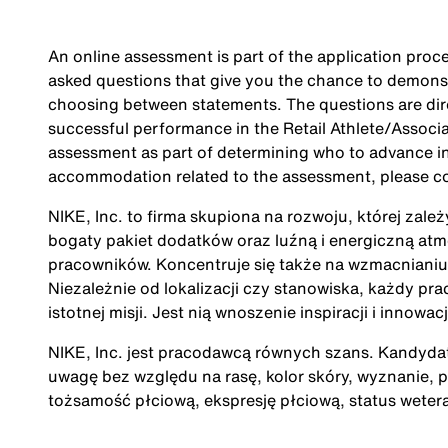
An online assessment is part of the application proce
asked questions that give you the chance to demonst
choosing between statements. The questions are direc
successful performance in the Retail Athlete/Associa
assessment as part of determining who to advance in 
accommodation related to the assessment, please c
NIKE, Inc. to firma skupiona na rozwoju, której zale
bogaty pakiet dodatków oraz luźną i energiczną at
pracowników. Koncentruje się także na wzmacnianiu 
Niezależnie od lokalizacji czy stanowiska, każdy pra
istotnej misji. Jest nią wnoszenie inspiracji i innow
NIKE, Inc. jest pracodawcą równych szans. Kandydatu
uwagę bez względu na rasę, kolor skóry, wyznanie, p
tożsamość płciową, ekspresję płciową, status wete