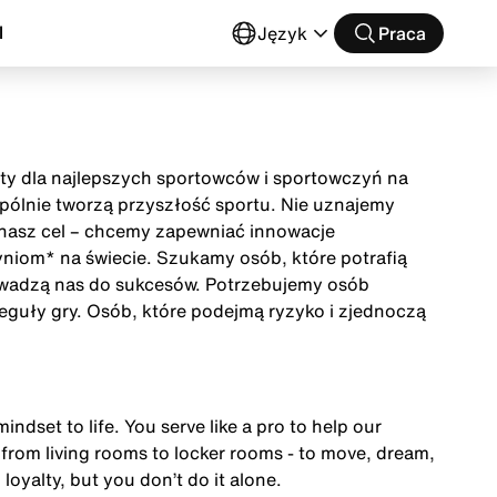
l
Język
Praca
buty dla najlepszych sportowców i sportowczyń na
wspólnie tworzą przyszłość sportu. Nie uznajemy
t nasz cel – chcemy zapewniać innowacje
niom* na świecie. Szukamy osób, które potrafią
owadzą nas do sukcesów. Potrzebujemy osób
eguły gry. Osób, które podejmą ryzyko i zjednoczą
mindset to life. You serve like a pro to help our
from living rooms to locker rooms - to move, dream,
 loyalty, but you don’t do it alone.