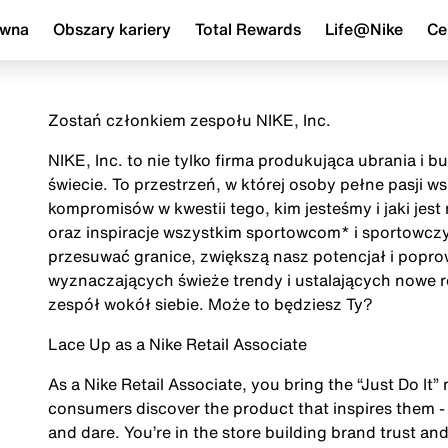
ówna
Obszary kariery
Total Rewards
Life@Nike
Ce
Zostań członkiem zespołu NIKE, Inc.
NIKE, Inc. to nie tylko firma produkująca ubrania i 
świecie. To przestrzeń, w której osoby pełne pasji 
kompromisów w kwestii tego, kim jesteśmy i jaki jes
oraz inspiracje wszystkim sportowcom* i sportowczy
przesuwać granice, zwiększą nasz potencjał i popr
wyznaczających świeże trendy i ustalających nowe r
zespół wokół siebie. Może to będziesz Ty?
Lace Up as a Nike Retail Associate
As a Nike Retail Associate, you bring the “Just Do It” 
consumers discover the product that inspires them - 
and dare. You’re in the store building brand trust and