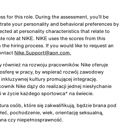
ss for this role. During the assessment, you’ll be
rate your personality and behavioral preferences by
ted at personality characteristics that relate to
te role at NIKE. NIKE uses the scores from this
the hiring process. If you would like to request an
ontact
Nike.Support@aon.com.
ży również na rozwoju pracowników. Nike oferuje
mosferę w pracy, by wspierać rozwój zawodowy
inkluzywnej kultury promującej integrację.
cownik Nike dąży do realizacji jednej niesłychanie
acji w życie każdego sportowca* na świecie.
ra osób, które się zakwalifikują, będzie brana pod
łeć, pochodzenie, wiek, orientację seksualną,
rana czy niepełnosprawność.