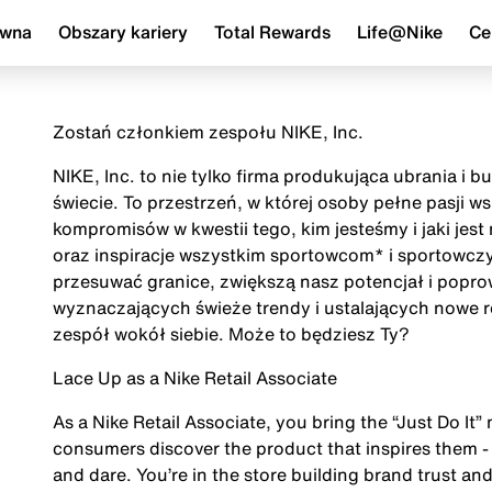
ówna
Obszary kariery
Total Rewards
Life@Nike
Ce
Zostań członkiem zespołu NIKE, Inc.
NIKE, Inc. to nie tylko firma produkująca ubrania i 
świecie. To przestrzeń, w której osoby pełne pasji 
kompromisów w kwestii tego, kim jesteśmy i jaki jes
oraz inspiracje wszystkim sportowcom* i sportowczy
przesuwać granice, zwiększą nasz potencjał i popr
wyznaczających świeże trendy i ustalających nowe r
zespół wokół siebie. Może to będziesz Ty?
Lace Up as a Nike Retail Associate
As a Nike Retail Associate, you bring the “Just Do It” 
consumers discover the product that inspires them - 
and dare. You’re in the store building brand trust and