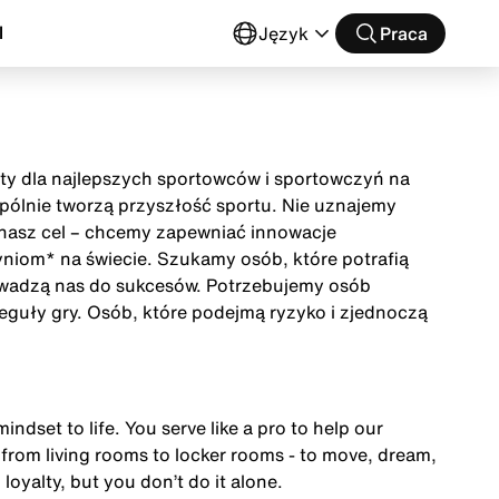
l
Język
Praca
buty dla najlepszych sportowców i sportowczyń na
wspólnie tworzą przyszłość sportu. Nie uznajemy
t nasz cel – chcemy zapewniać innowacje
niom* na świecie. Szukamy osób, które potrafią
owadzą nas do sukcesów. Potrzebujemy osób
eguły gry. Osób, które podejmą ryzyko i zjednoczą
mindset to life. You serve like a pro to help our
from living rooms to locker rooms - to move, dream,
 loyalty, but you don’t do it alone.