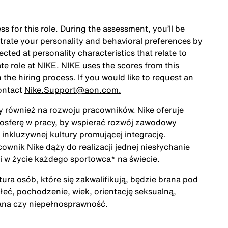
ss for this role. During the assessment, you’ll be
rate your personality and behavioral preferences by
ted at personality characteristics that relate to
te role at NIKE. NIKE uses the scores from this
the hiring process. If you would like to request an
ontact
Nike.Support@aon.com.
ży również na rozwoju pracowników. Nike oferuje
mosferę w pracy, by wspierać rozwój zawodowy
inkluzywnej kultury promującej integrację.
cownik Nike dąży do realizacji jednej niesłychanie
acji w życie każdego sportowca* na świecie.
ra osób, które się zakwalifikują, będzie brana pod
łeć, pochodzenie, wiek, orientację seksualną,
rana czy niepełnosprawność.