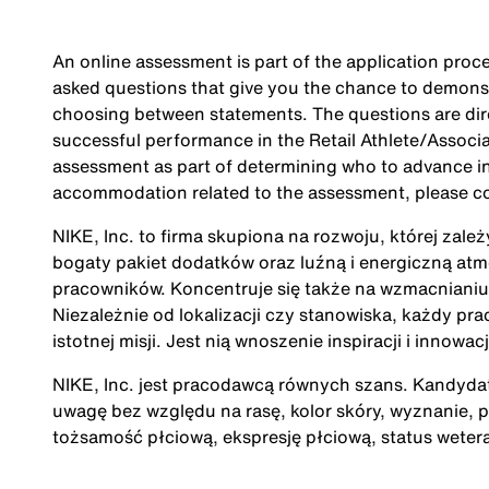
An online assessment is part of the application proce
asked questions that give you the chance to demonst
choosing between statements. The questions are direc
successful performance in the Retail Athlete/Associa
assessment as part of determining who to advance in 
accommodation related to the assessment, please c
NIKE, Inc. to firma skupiona na rozwoju, której zale
bogaty pakiet dodatków oraz luźną i energiczną at
pracowników. Koncentruje się także na wzmacnianiu 
Niezależnie od lokalizacji czy stanowiska, każdy pra
istotnej misji. Jest nią wnoszenie inspiracji i innow
NIKE, Inc. jest pracodawcą równych szans. Kandydatu
uwagę bez względu na rasę, kolor skóry, wyznanie, p
tożsamość płciową, ekspresję płciową, status wete