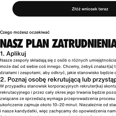
Złóż wniosek teraz
Czego możesz oczekiwać
NASZ PLAN ZATRUDNIENI
1. Aplikuj
Nasze zespoły składają się z osób o różnych umiejętności
może dać od siebie coś innego. Chcemy, żebyś znalazł(a) tu
działami i zespołami, aby odkryć, jakie stanowisko będzie 
2. Poznaj osobę rekrutującą lub przystą
W przypadku stanowisk korporacyjnych rekruter(ka) skonta
rekrutacyjnego i przez cały okres jego trwania będzie poz
związane ze sprzedażą wymaga przeprowadzenia procesu int
ukończenie zajmuje około 10–20 minut. Niezależnie od st
i nasze kandydatki, więc zachęcamy do opowiedzenia nam o