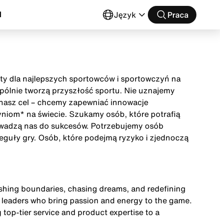
l
Język
Praca
buty dla najlepszych sportowców i sportowczyń na
wspólnie tworzą przyszłość sportu. Nie uznajemy
t nasz cel – chcemy zapewniać innowacje
niom* na świecie. Szukamy osób, które potrafią
owadzą nas do sukcesów. Potrzebujemy osób
eguły gry. Osób, które podejmą ryzyko i zjednoczą
 pushing boundaries, chasing dreams, and redefining
d leaders who bring passion and energy to the game.
g top-tier service and product expertise to a