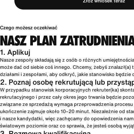
Złóż wniosek teraz
Czego możesz oczekiwać
NASZ PLAN ZATRUDNIENI
1. Aplikuj
Nasze zespoły składają się z osób o różnych umiejętności
może dać od siebie coś innego. Chcemy, żebyś znalazł(a) tu
działami i zespołami, aby odkryć, jakie stanowisko będzie 
2. Poznaj osobę rekrutującą lub przystą
W przypadku stanowisk korporacyjnych rekruter(ka) skonta
rekrutacyjnego i przez cały okres jego trwania będzie poz
związane ze sprzedażą wymaga przeprowadzenia procesu int
ukończenie zajmuje około 10–20 minut. Niezależnie od st
i nasze kandydatki, więc zachęcamy do opowiedzenia nam o
światowym poziomie oraz co sprawia, że jesteś osobą wyją
3. Rozmowa kwalifikacyjna