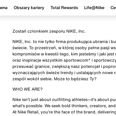
ówna
Obszary kariery
Total Rewards
Life@Nike
Ce
Zostań członkiem zespołu NIKE, Inc.
NIKE, Inc. to nie tylko firma produkująca ubrania i 
świecie. To przestrzeń, w której osoby pełne pasji 
kompromisów w kwestii tego, kim jesteśmy i jaki jes
oraz inspiracje wszystkim sportowcom* i sportowczy
przesuwać granice, zwiększą nasz potencjał i popr
wyznaczających świeże trendy i ustalających nowe r
zespół wokół siebie. Może to będziesz Ty?
WHO WE ARE?
Nike isn’t just about outfitting athletes—it’s about
what’s possible. We seek bold thinkers, creators, an
At Nike Retail, you’re the face of the brand, deliverin