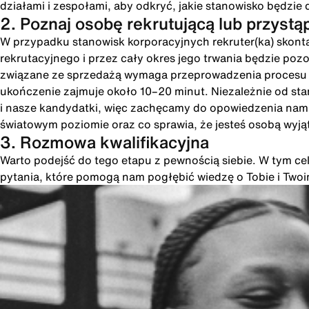
działami i zespołami, aby odkryć, jakie stanowisko będzie 
2. Poznaj osobę rekrutującą lub przystą
W przypadku stanowisk korporacyjnych rekruter(ka) skonta
rekrutacyjnego i przez cały okres jego trwania będzie poz
związane ze sprzedażą wymaga przeprowadzenia procesu int
ukończenie zajmuje około 10–20 minut. Niezależnie od st
i nasze kandydatki, więc zachęcamy do opowiedzenia nam o
światowym poziomie oraz co sprawia, że jesteś osobą wyją
3. Rozmowa kwalifikacyjna
Warto podejść do tego etapu z pewnością siebie. W tym cel
pytania, które pomogą nam pogłębić wiedzę o Tobie i Two