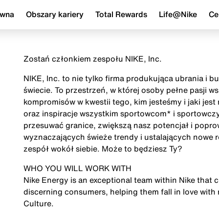
ówna
Obszary kariery
Total Rewards
Life@Nike
Ce
Zostań członkiem zespołu NIKE, Inc.
NIKE, Inc. to nie tylko firma produkująca ubrania i 
świecie. To przestrzeń, w której osoby pełne pasji 
kompromisów w kwestii tego, kim jesteśmy i jaki jes
oraz inspiracje wszystkim sportowcom* i sportowczy
przesuwać granice, zwiększą nasz potencjał i popr
wyznaczających świeże trendy i ustalających nowe r
zespół wokół siebie. Może to będziesz Ty?
WHO YOU WILL WORK WITH
Nike Energy is an exceptional team within Nike that 
discerning consumers, helping them fall in love with
Culture.