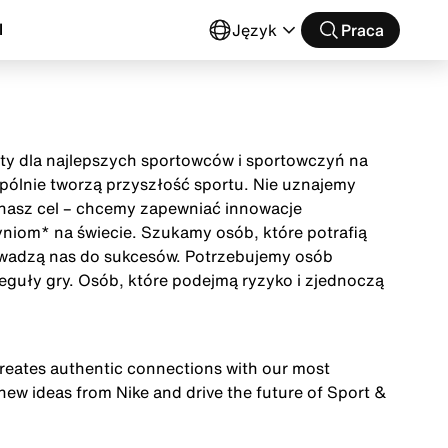
l
Język
Praca
buty dla najlepszych sportowców i sportowczyń na
wspólnie tworzą przyszłość sportu. Nie uznajemy
t nasz cel – chcemy zapewniać innowacje
niom* na świecie. Szukamy osób, które potrafią
owadzą nas do sukcesów. Potrzebujemy osób
eguły gry. Osób, które podejmą ryzyko i zjednoczą
creates authentic connections with our most
 new ideas from Nike and drive the future of Sport &